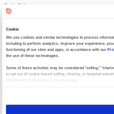
Cookie Settings
Cookie
We use cookies and similar technologies to process informat
including to perform analytics, improve your experience, prov
functioning of our sites and apps, in accordance with our
Pri
the use of these technologies.
Some of these activities may be considered “selling,” “sharin
to opt out of cookie-based selling, sharing, or targeted adver
Information” button next to this message.
Please note that your opt-out preference is stored at the br
site you visit. If you access our sites from a different device
need to be set again.