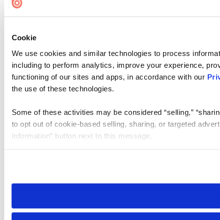
Cookie
We use cookies and similar technologies to process informat
including to perform analytics, improve your experience, prov
functioning of our sites and apps, in accordance with our
Pri
the use of these technologies.
Some of these activities may be considered “selling,” “sharin
to opt out of cookie-based selling, sharing, or targeted adver
Information” button next to this message.
Please note that your opt-out preference is stored at the br
site you visit. If you access our sites from a different device
need to be set again.