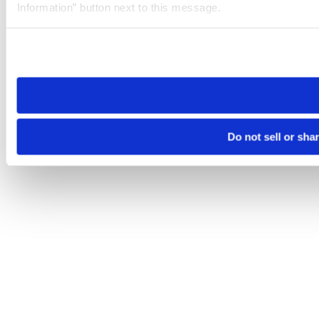
Information” button next to this message.
Please note that your opt-out preference is stored at the br
site you visit. If you access our sites from a different device
need to be set again.
Do not sell or sha