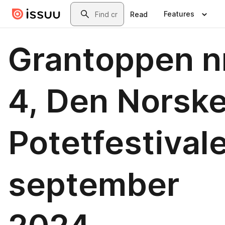
Skip to main content
Search
Features
Read
Grantoppen n
4, Den Norsk
Potetfestival
september