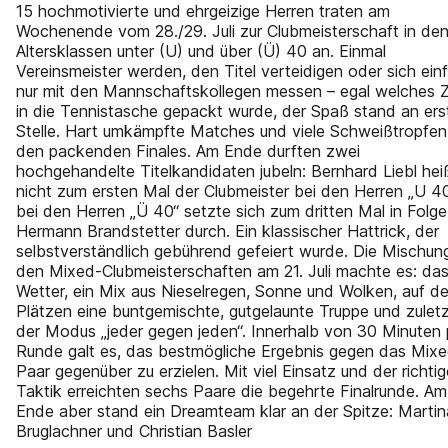
15 hochmotivierte und ehrgeizige Herren traten am
Wochenende vom 28./29. Juli zur Clubmeisterschaft in de
Altersklassen unter (U) und über (Ü) 40 an. Einmal
Vereinsmeister werden, den Titel verteidigen oder sich ein
nur mit den Mannschaftskollegen messen – egal welches Z
in die Tennistasche gepackt wurde, der Spaß stand an ers
Stelle. Hart umkämpfte Matches und viele Schweißtropfen
den packenden Finales. Am Ende durften zwei
hochgehandelte Titelkandidaten jubeln: Bernhard Liebl hei
nicht zum ersten Mal der Clubmeister bei den Herren „U 40
bei den Herren „Ü 40“ setzte sich zum dritten Mal in Folge
Hermann Brandstetter durch. Ein klassischer Hattrick, der
selbstverständlich gebührend gefeiert wurde. Die Mischun
den Mixed-Clubmeisterschaften am 21. Juli machte es: da
Wetter, ein Mix aus Nieselregen, Sonne und Wolken, auf d
Plätzen eine buntgemischte, gutgelaunte Truppe und zulet
der Modus „jeder gegen jeden“. Innerhalb von 30 Minuten 
Runde galt es, das bestmögliche Ergebnis gegen das Mix
Paar gegenüber zu erzielen. Mit viel Einsatz und der richti
Taktik erreichten sechs Paare die begehrte Finalrunde. Am
Ende aber stand ein Dreamteam klar an der Spitze: Martin
Bruglachner und Christian Basler