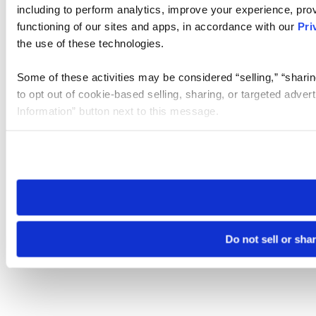
including to perform analytics, improve your experience, prov
functioning of our sites and apps, in accordance with our
Pri
the use of these technologies.
Some of these activities may be considered “selling,” “sharin
to opt out of cookie-based selling, sharing, or targeted adver
Information” button next to this message.
Please note that your opt-out preference is stored at the br
site you visit. If you access our sites from a different device
need to be set again.
Do not sell or sha