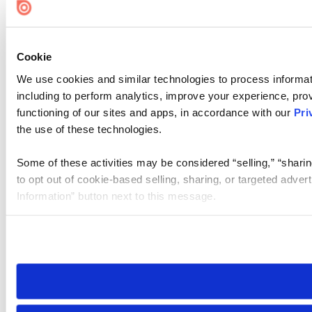
Cookie
We use cookies and similar technologies to process informat
including to perform analytics, improve your experience, prov
functioning of our sites and apps, in accordance with our
Pri
the use of these technologies.
Some of these activities may be considered “selling,” “sharin
to opt out of cookie-based selling, sharing, or targeted adver
Information” button next to this message.
Please note that your opt-out preference is stored at the br
site you visit. If you access our sites from a different device
need to be set again.