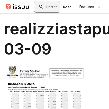
Skip to main content
Search
Features
Read
realizziastap
03-09