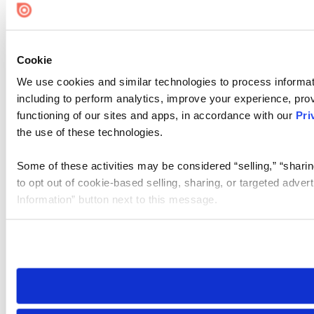
Cookie
We use cookies and similar technologies to process informat
including to perform analytics, improve your experience, prov
functioning of our sites and apps, in accordance with our
Pri
the use of these technologies.
Some of these activities may be considered “selling,” “sharin
to opt out of cookie-based selling, sharing, or targeted adver
Information” button next to this message.
Please note that your opt-out preference is stored at the br
site you visit. If you access our sites from a different device
need to be set again.