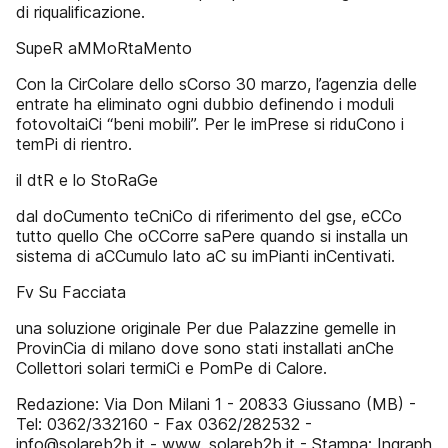
di riqualificazione.
SupeR aMMoRtaMento
Con la CirColare dello sCorso 30 marzo, l’agenzia delle
entrate ha eliminato ogni dubbio definendo i moduli
fotovoltaiCi “beni mobili”. Per le imPrese si riduCono i
temPi di rientro.
il dtR e lo StoRaGe
dal doCumento teCniCo di riferimento del gse, eCCo
tutto quello Che oCCorre saPere quando si installa un
sistema di aCCumulo lato aC su imPianti inCentivati.
Fv Su Facciata
una soluzione originale Per due Palazzine gemelle in
ProvinCia di milano dove sono stati installati anChe
Collettori solari termiCi e PomPe di Calore.
Redazione: Via Don Milani 1 - 20833 Giussano (MB) -
Tel: 0362/332160 - Fax 0362/282532 -
info@solareb2b.it - www. solareb2b.it - Stampa: Ingraph