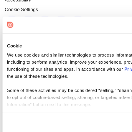
Cookie Settings
Cookie
We use cookies and similar technologies to process informat
including to perform analytics, improve your experience, prov
functioning of our sites and apps, in accordance with our
Pri
the use of these technologies.
Some of these activities may be considered “selling,” “sharin
to opt out of cookie-based selling, sharing, or targeted adver
Information” button next to this message.
Please note that your opt-out preference is stored at the br
site you visit. If you access our sites from a different device