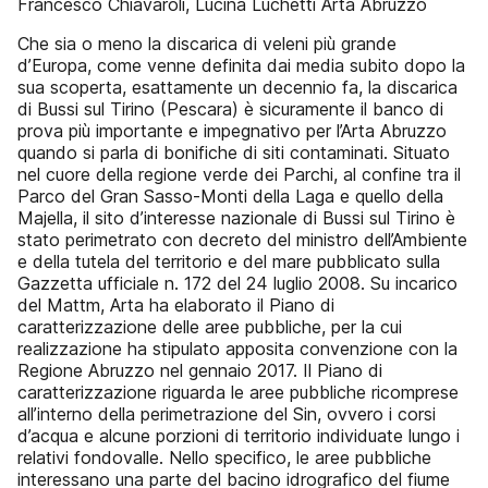
Francesco Chiavaroli, Lucina Luchetti Arta Abruzzo
Che sia o meno la discarica di veleni più grande
d’Europa, come venne definita dai media subito dopo la
sua scoperta, esattamente un decennio fa, la discarica
di Bussi sul Tirino (Pescara) è sicuramente il banco di
prova più importante e impegnativo per l’Arta Abruzzo
quando si parla di bonifiche di siti contaminati. Situato
nel cuore della regione verde dei Parchi, al confine tra il
Parco del Gran Sasso-Monti della Laga e quello della
Majella, il sito d’interesse nazionale di Bussi sul Tirino è
stato perimetrato con decreto del ministro dell’Ambiente
e della tutela del territorio e del mare pubblicato sulla
Gazzetta ufficiale n. 172 del 24 luglio 2008. Su incarico
del Mattm, Arta ha elaborato il Piano di
caratterizzazione delle aree pubbliche, per la cui
realizzazione ha stipulato apposita convenzione con la
Regione Abruzzo nel gennaio 2017. Il Piano di
caratterizzazione riguarda le aree pubbliche ricomprese
all’interno della perimetrazione del Sin, ovvero i corsi
d’acqua e alcune porzioni di territorio individuate lungo i
relativi fondovalle. Nello specifico, le aree pubbliche
interessano una parte del bacino idrografico del fiume