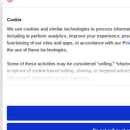
Cookie
We use cookies and similar technologies to process informat
including to perform analytics, improve your experience, prov
functioning of our sites and apps, in accordance with our
Pri
the use of these technologies.
Some of these activities may be considered “selling,” “sharin
to opt out of cookie-based selling, sharing, or targeted adver
Information” button next to this message.
Please note that your opt-out preference is stored at the br
site you visit. If you access our sites from a different device
need to be set again.