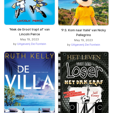
'Niek de Groot trapt af' van
'P.S. Kom naar Italië' van Nicky
Lincoln Peirce
Pellegrino
May 19, 2023
May 19, 2023
by
Uitgeverij De Fontein
by
Uitgeverij De Fontein