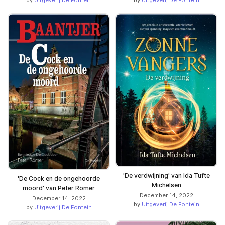
by
Uitgeverij De Fontein
by
Uitgeverij De Fontein
'De verdwijning' van Ida Tufte
'De Cock en de ongehoorde
Michelsen
moord' van Peter Römer
December 14, 2022
December 14, 2022
by
Uitgeverij De Fontein
by
Uitgeverij De Fontein