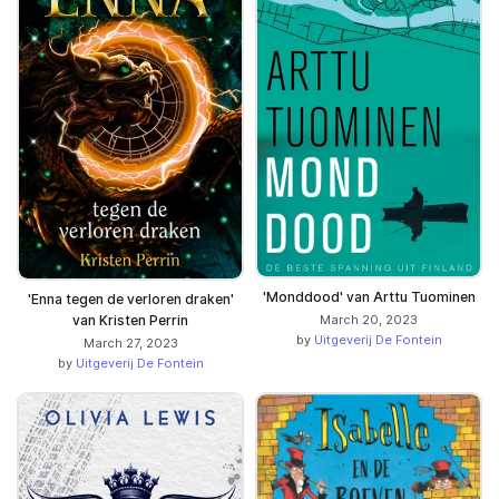
'Monddood' van Arttu Tuominen
'Enna tegen de verloren draken'
March 20, 2023
van Kristen Perrin
by
Uitgeverij De Fontein
March 27, 2023
by
Uitgeverij De Fontein