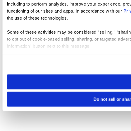
including to perform analytics, improve your experience, prov
functioning of our sites and apps, in accordance with our
Pri
the use of these technologies.
Some of these activities may be considered “selling,” “sharin
to opt out of cookie-based selling, sharing, or targeted adver
Information” button next to this message.
Please note that your opt-out preference is stored at the br
site you visit. If you access our sites from a different device
need to be set again.
Do not sell or sha