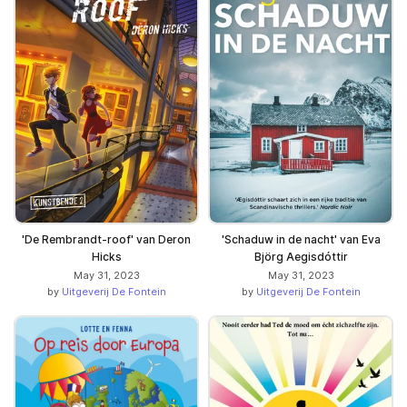
'De Rembrandt-roof' van Deron
'Schaduw in de nacht' van Eva
Hicks
Björg Aegisdóttir
May 31, 2023
May 31, 2023
by
Uitgeverij De Fontein
by
Uitgeverij De Fontein