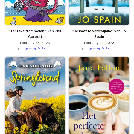
'Tentakeltrammelant' van Phil
'De laatste verdwijning' van Jo
Corbett
Spain
February 23, 2023
February 20, 2023
by
Uitgeverij De Fontein
by
Uitgeverij De Fontein