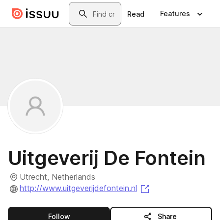
Skip to main content
Search
Features
Read
Uitgeverij De Fontein
Utrecht, Netherlands
(opens in a new ta
http://www.uitgeverijdefontein.nl
this publisher
Follow
Share