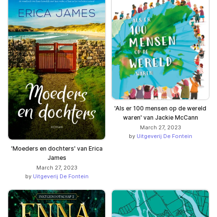
'Als er 100 mensen op de wereld
waren' van Jackie McCann
March 27, 2023
by
Uitgeverij De Fontein
'Moeders en dochters' van Erica
James
March 27, 2023
by
Uitgeverij De Fontein