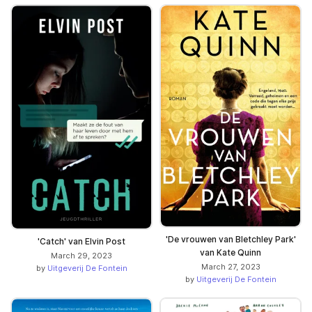
'De vrouwen van Bletchley Park'
'Catch' van Elvin Post
van Kate Quinn
March 29, 2023
March 27, 2023
by
Uitgeverij De Fontein
by
Uitgeverij De Fontein