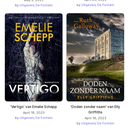
by
Uitgeverij De Fontein
by
Uitgeverij De Fontein
'Vertigo' van Emelie Schepp
'Doden zonder naam' van Elly
Griffiths
April 18, 2023
by
Uitgeverij De Fontein
April 18, 2023
by
Uitgeverij De Fontein