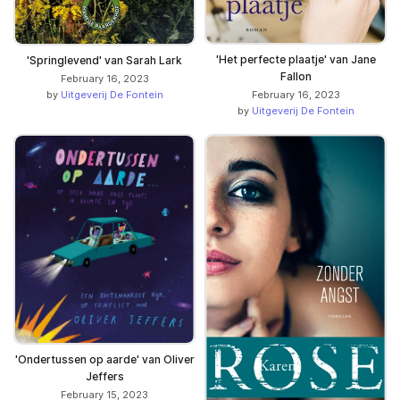
'Het perfecte plaatje' van Jane
'Springlevend' van Sarah Lark
Fallon
February 16, 2023
by
Uitgeverij De Fontein
February 16, 2023
by
Uitgeverij De Fontein
'Ondertussen op aarde' van Oliver
Jeffers
February 15, 2023