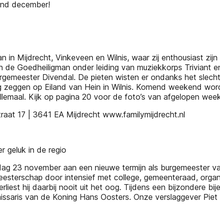
aand december!
 Mijdrecht, Vinkeveen en Wilnis, waar zij enthousiast zijn ing
de Goedheiligman onder leiding van muziekkorps Triviant en
emeester Divendal. De pieten wisten er ondanks het slech
ag zeggen op Eiland van Hein in Wilnis. Komend weekend w
llemaal. Kijk op pagina 20 voor de foto’s van afgelopen wee
 17 | 3641 EA Mijdrecht www.familymijdrecht.nl
 geluk in de regio
ag 23 november aan een nieuwe termijn als burgemeester va
rgemeesterschap door intensief met college, gemeenteraad, or
erliest hij daarbij nooit uit het oog. Tijdens een bijzonder
ssaris van de Koning Hans Oosters. Onze verslaggever Piet 