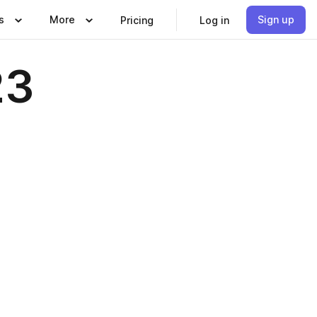
s
More
Sign up
Pricing
Log in
23