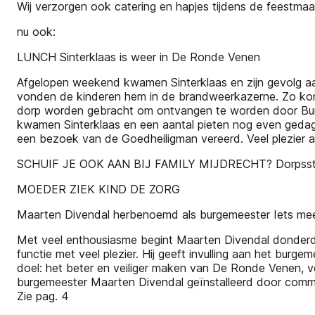
Wij verzorgen ook catering en hapjes tijdens de feestm
nu ook:
LUNCH Sinterklaas is weer in De Ronde Venen
Afgelopen weekend kwamen Sinterklaas en zijn gevolg aan in
vonden de kinderen hem in de brandweerkazerne. Zo kon 
dorp worden gebracht om ontvangen te worden door Burg
kwamen Sinterklaas en een aantal pieten nog even ged
een bezoek van de Goedheiligman vereerd. Veel plezier a
SCHUIF JE OOK AAN BIJ FAMILY MIJDRECHT? Dorpsstraat
MOEDER ZIEK KIND DE ZORG
Maarten Divendal herbenoemd als burgemeester Iets meer
Met veel enthousiasme begint Maarten Divendal donderd
functie met veel plezier. Hij geeft invulling aan het bu
doel: het beter en veiliger maken van De Ronde Venen, v
burgemeester Maarten Divendal geïnstalleerd door commi
Zie pag. 4