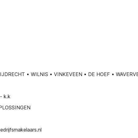
MIJDRECHT • WILNIS • VINKEVEEN • DE HOEF • WAVE
- k.k
PLOSSINGEN
drijfsmakelaars.nl