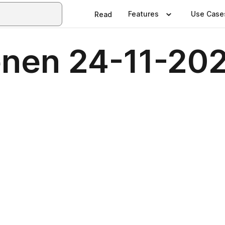
Features
Use Case
Read
enen 24-11-20