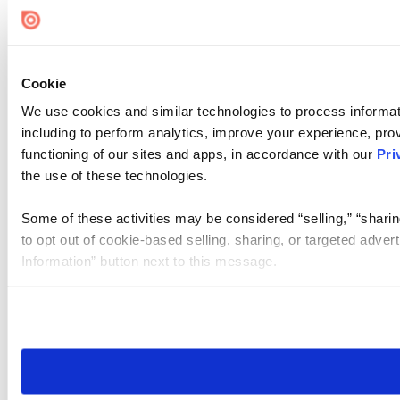
Cookie
We use cookies and similar technologies to process informat
including to perform analytics, improve your experience, prov
functioning of our sites and apps, in accordance with our
Pri
the use of these technologies.
Some of these activities may be considered “selling,” “sharin
to opt out of cookie-based selling, sharing, or targeted adver
Information” button next to this message.
Please note that your opt-out preference is stored at the br
site you visit. If you access our sites from a different device
need to be set again.