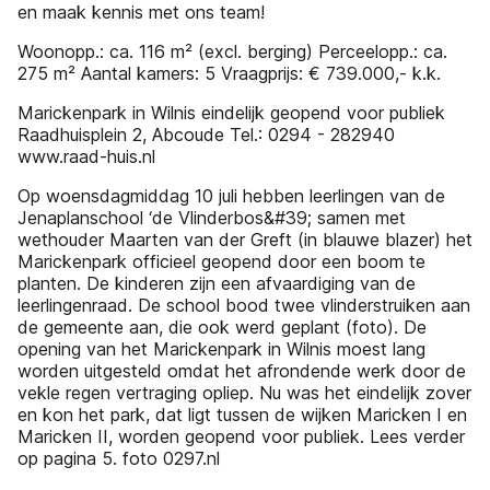
en maak kennis met ons team!
Woonopp.: ca. 116 m² (excl. berging) Perceelopp.: ca.
275 m² Aantal kamers: 5 Vraagprijs: € 739.000,- k.k.
Marickenpark in Wilnis eindelijk geopend voor publiek
Raadhuisplein 2, Abcoude Tel.: 0294 - 282940
www.raad-huis.nl
Op woensdagmiddag 10 juli hebben leerlingen van de
Jenaplanschool ‘de Vlinderbos&#39; samen met
wethouder Maarten van der Greft (in blauwe blazer) het
Marickenpark officieel geopend door een boom te
planten. De kinderen zijn een afvaardiging van de
leerlingenraad. De school bood twee vlinderstruiken aan
de gemeente aan, die ook werd geplant (foto). De
opening van het Marickenpark in Wilnis moest lang
worden uitgesteld omdat het afrondende werk door de
vekle regen vertraging opliep. Nu was het eindelijk zover
en kon het park, dat ligt tussen de wijken Maricken I en
Maricken II, worden geopend voor publiek. Lees verder
op pagina 5. foto 0297.nl