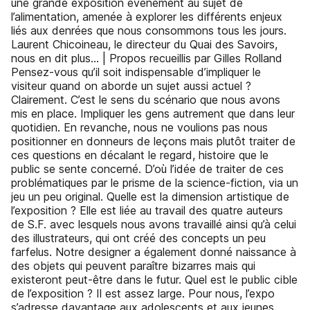
une grande exposition événement au sujet de
l’alimentation, amenée à explorer les différents enjeux
liés aux denrées que nous consommons tous les jours.
Laurent Chicoineau, le directeur du Quai des Savoirs,
nous en dit plus... | Propos recueillis par Gilles Rolland
Pensez-vous qu’il soit indispensable d’impliquer le
visiteur quand on aborde un sujet aussi actuel ?
Clairement. C’est le sens du scénario que nous avons
mis en place. Impliquer les gens autrement que dans leur
quotidien. En revanche, nous ne voulions pas nous
positionner en donneurs de leçons mais plutôt traiter de
ces questions en décalant le regard, histoire que le
public se sente concerné. D’où l’idée de traiter de ces
problématiques par le prisme de la science-fiction, via un
jeu un peu original. Quelle est la dimension artistique de
l’exposition ? Elle est liée au travail des quatre auteurs
de S.F. avec lesquels nous avons travaillé ainsi qu’à celui
des illustrateurs, qui ont créé des concepts un peu
farfelus. Notre designer a également donné naissance à
des objets qui peuvent paraître bizarres mais qui
existeront peut-être dans le futur. Quel est le public cible
de l’exposition ? Il est assez large. Pour nous, l’expo
s’adresse davantage aux adolescents et aux jeunes