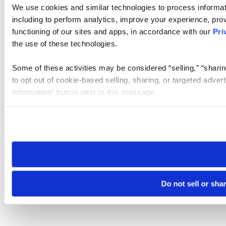
We use cookies and similar technologies to process informat
including to perform analytics, improve your experience, prov
functioning of our sites and apps, in accordance with our
Pri
the use of these technologies.
Some of these activities may be considered “selling,” “sharin
to opt out of cookie-based selling, sharing, or targeted adver
Information” button next to this message.
Please note that your opt-out preference is stored at the br
site you visit. If you access our sites from a different device
need to be set again.
Do not sell or sha