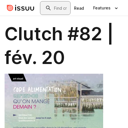
Skip to main content
Search
Features
Read
Clutch #82 |
fév. 20