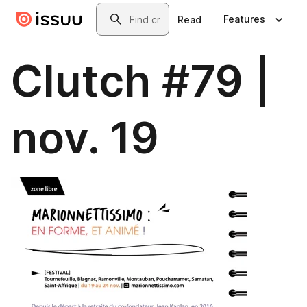
Skip to main content
Search
Features
Read
Clutch #79 |
nov. 19