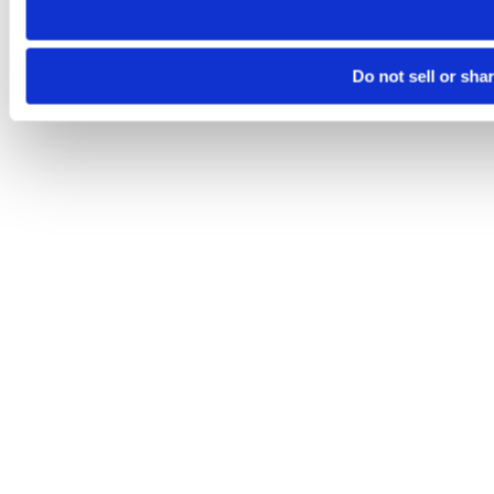
Do not sell or sha