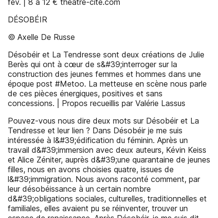
fév. | 8 à 12 € theatre-cite.com
DÉSOBÉIR
© Axelle De Russe
Désobéir et La Tendresse sont deux créations de Julie
Berès qui ont à cœur de s&#39;interroger sur la
construction des jeunes femmes et hommes dans une
époque post #Metoo. La metteuse en scène nous parle
de ces pièces énergiques, positives et sans
concessions. | Propos recueillis par Valérie Lassus
Pouvez-vous nous dire deux mots sur Désobéir et La
Tendresse et leur lien ? Dans Désobéir je me suis
intéressée à l&#39;édification du féminin. Après un
travail d&#39;immersion avec deux auteurs, Kévin Keiss
et Alice Zéniter, auprès d&#39;une quarantaine de jeunes
filles, nous en avons choisies quatre, issues de
l&#39;immigration. Nous avons raconté comment, par
leur désobéissance à un certain nombre
d&#39;obligations sociales, culturelles, traditionnelles et
familiales, elles avaient pu se réinventer, trouver un