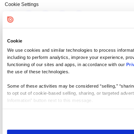
Cookie Settings
Cookie
We use cookies and similar technologies to process informat
including to perform analytics, improve your experience, prov
functioning of our sites and apps, in accordance with our
Pri
the use of these technologies.
Some of these activities may be considered “selling,” “sharin
to opt out of cookie-based selling, sharing, or targeted adver
Information” button next to this message.
Please note that your opt-out preference is stored at the br
site you visit. If you access our sites from a different device
need to be set again.