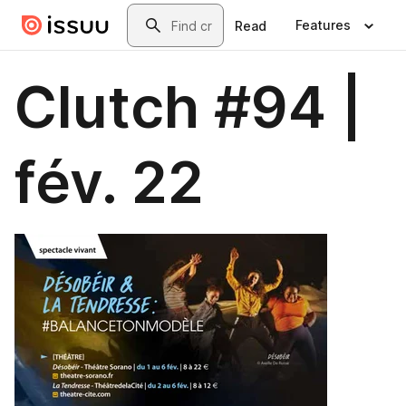
Skip to main content
Search
Features
Read
Clutch #94 |
fév. 22