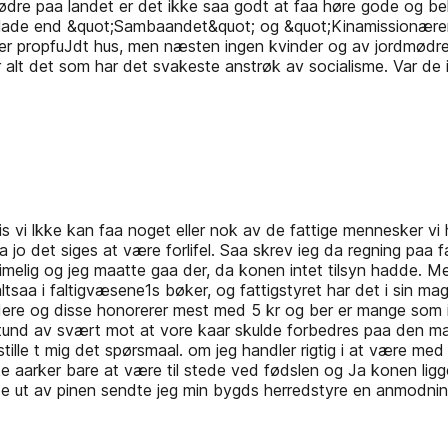
ordmødre paa landet er det ikke saa godt at faa høre gode og
re blade end &quot;Sambaandet&quot; og &quot;Kinamissionæren
r er propfuJdt hus, men næsten ingen kvinder og av jordmødre
alt det som har det svakeste anstrøk av socialisme. Var de i
vis vi lkke kan faa noget eller nok av de fattige mennesker vi h
jo det siges at være forlifel. Saa skrev ieg da regning paa fa
e urimelig og jeg maatte gaa der, da konen intet tilsyn hadde
saa i faltigvæsene1s bøker, og fattigstyret har det i sin mag
eidere og disse honorerer mest med 5 kr og ber er mange som 
 stund av svært mot at vore kaar skulde forbedres paa den ma
ille t mig det spørsmaal. om jeg handler rigtig i at være med
e aarker bare at være til­ stede ved fødslen og Ja konen ligge u
pe ut av pinen sendte jeg min bygds herredstyre en anmodning