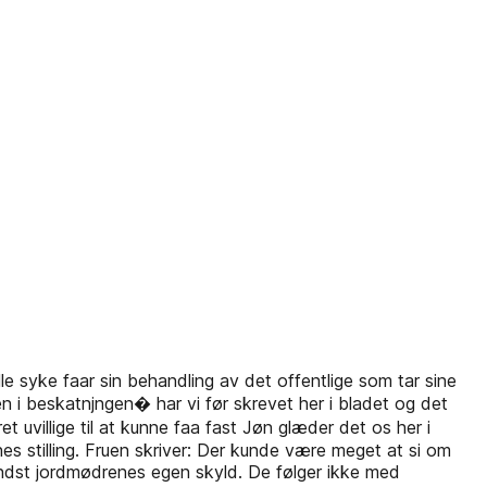
le syke faar sin behandling av det offentlige som tar sine
n i beskatnjngen� har vi før skrevet her i bladet og det
 uvillige til at kunne faa fast Jøn glæder det os her i
es stilling. Fruen skriver: Der kunde være meget at si om
indst jordmødrenes egen skyld. De følger ikke med