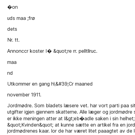
�on­
uds­ maa ;frø­
dets
Nr. tt.
Annonccr koster I� &quot;re rr. pelltllruc.
maa
nd
Utkommer en gang h\&#39;Cr maaned
november 1911.
Jordmødre. Som bladets læsere vet. har vort parti paa sit 
utgifter igjen gjennem skatterne. Alle læger og jordmødre
er ikke meningen atter at l&gt;eb�adle saken i sin helhet
&quot;Kvinden&quot; at kunne sætte en artikel fra en jord
jordmødrenes kaar. lor de har været litet paaagtet av d