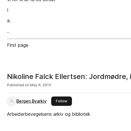
I
a.
..
First page
Nikoline Falck Ellertsen: Jordmødre, i
Published on
May 6, 2015
Bergen Byarkiv
this publisher
Follow
Arbeiderbevegelsens arkiv og bibliotek