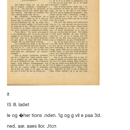
it
IS Ill. ladet
le og �her­ tions­ .nden. 1g og g vil e paa 3d.
ned. aar. aaes llor. Jtcn