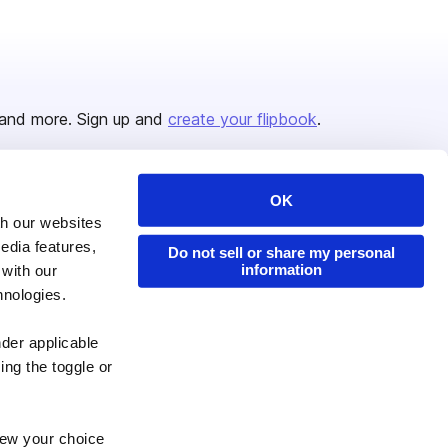
and more. Sign up and
create your flipbook
.
OK
Issuu Platform
Resources
th our websites
edia features,
Content Types
Developers
Do not sell or share my personal
information
 with our
Features
Publisher Directory
hnologies.
Flipbook
Redeem Code
nder applicable
Industries
ing the toggle or
enew your choice