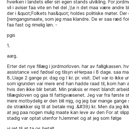
hverken i landets eller sin egen stands ulvikling. For j
vil i aviser faa vite en hel del ,\\e n det maa være and
der i &quot;Folkets has&quot; holdes politiske møter. De
[remgangsmaate, som jeg maa klandre. De er saa ræd for 
faa fast og rimelig løn. -
pgis
1.
aarg.
Erter det nye fillæg i jordmorloven. har av falligkassen. h
assistance ved fødsel og tilsyn eHerpaa i 8 dage. saa maa 
8..Uage 2 gange pr. dag og I kr. pr. visit. Det var io ikk
som igrunden var mere end han hadde raad til, kom han alt
hvis den ikke blir betalt. Min praksis er mest blandt arb
tillægsloven og gaa til fattigvæsenet. Jeg var fra første
mere motbydelig er den blil mjg, og jeg bar mange gange st
de strækker sig til at betale mig .&#39;i kr. Men da jeg ikk
at jeg paa nogen mulig maate kan leve av den For at slip
stadig var optat utenfor hJemrnet og at jeg som følge
vi ret til at ta os betalt