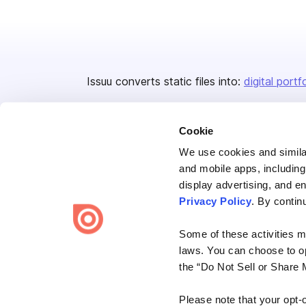
Issuu converts static files into:
digital portf
Cookie
We use cookies and similar
and mobile apps, including
display advertising, and e
Bending Spoons US Inc.
Privacy Policy
. By contin
Create once,
share everywhere.
Some of these activities ma
Issuu turns PDFs and other files into interactive flipbooks and
laws. You can choose to opt
engaging content for every channel.
the “Do Not Sell or Share 
Please note that your opt-