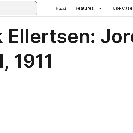
Features
Use Case
Read
 Ellertsen: Jor
1, 1911