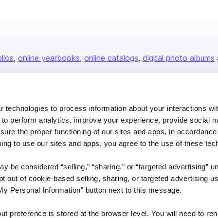
olios
online yearbooks
online catalogs
digital photo albums
Company
 technologies to process information about your interactions wi
 to perform analytics, improve your experience, provide social m
About us
nsure the proper functioning of our sites and apps, in accordance
Careers
uing to use our sites and apps, you agree to the use of these tec
Plans & Pricing
y be considered “selling,” “sharing,” or “targeted advertising” u
Press
 out of cookie-based selling, sharing, or targeted advertising us
Contact
My Personal Information” button next to this message.
out preference is stored at the browser level. You will need to r