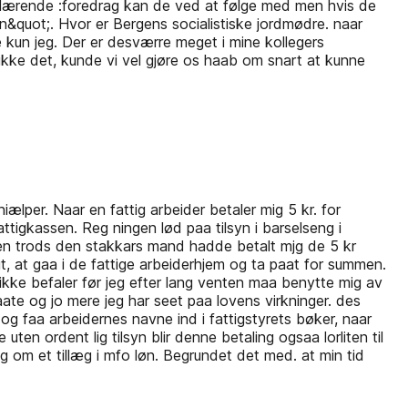
 belærende :foredrag kan de ved at følge med men hvis de
&quot;. Hvor er Bergens socialistiske jordmødre. naar
 kun jeg. Der er desværre meget i mine kollegers
kke det, kunde vi vel gjøre os haab om snart at kunne
iælper. Naar en fattig arbeider betaler mig 5 kr. for
ttigkassen. Reg­ ningen lød paa tilsyn i barselseng i
. Men trods den stakkars mand hadde betalt mjg de 5 kr
t, at gaa i de fattige arbeiderhjem og ta paat for summen.
ikke befaler før jeg efter lang venten maa benytte mig av
ate og jo mere jeg har seet paa lovens virkninger. des
 og faa arbeidernes navne ind i fattigstyrets bøker, naar
ten ordent­ lig tilsyn blir denne betaling ogsaa lorliten til
 om et tillæg i mfo løn. Begrundet det med. at min tid