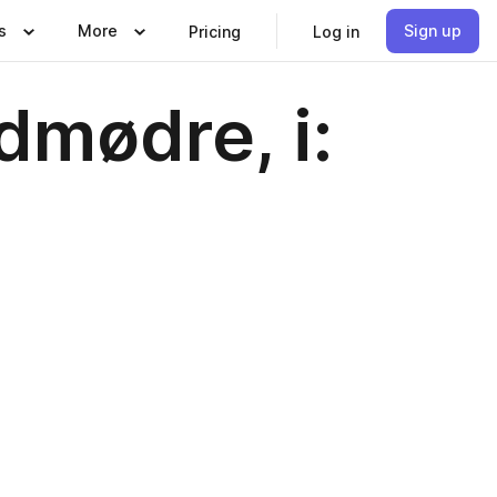
s
More
Sign up
Pricing
Log in
dmødre, i: