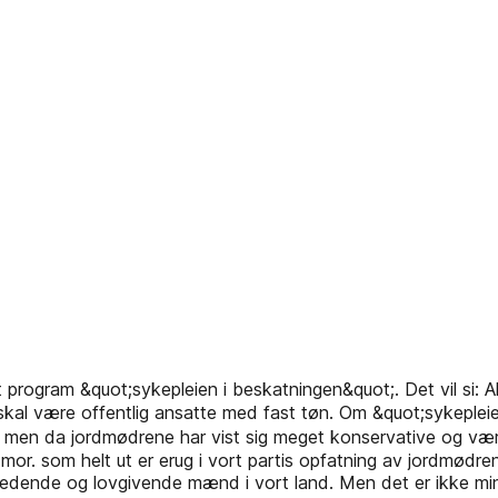
program &quot;sykepleien i beskatningen&quot;. Det vil si: Al
 skal være offentlig ansatte med fast tøn. Om &quot;sykepleie
; men da jordmødrene har vist sig meget konservative og været
mor. som helt ut er erug i vort partis opfatning av jordmødren
e ledende og lovgivende mænd i vort land. Men det er ikke m