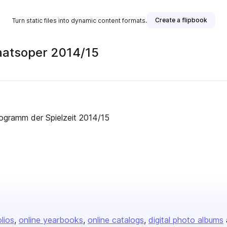
Create a flipbook
Turn static files into dynamic content formats.
aatsoper 2014/15
Programm der Spielzeit 2014/15
olios
online yearbooks
online catalogs
digital photo albums