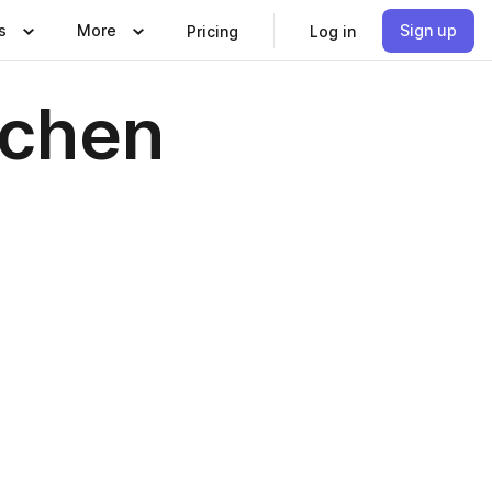
s
More
Sign up
Pricing
Log in
schen