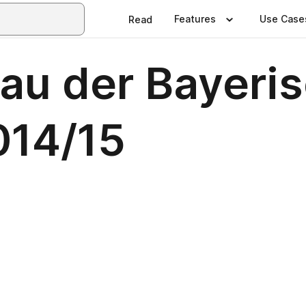
Features
Use Case
Read
au der Bayeri
014/15