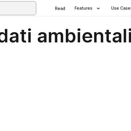
Features
Use Case
Read
dati ambiental