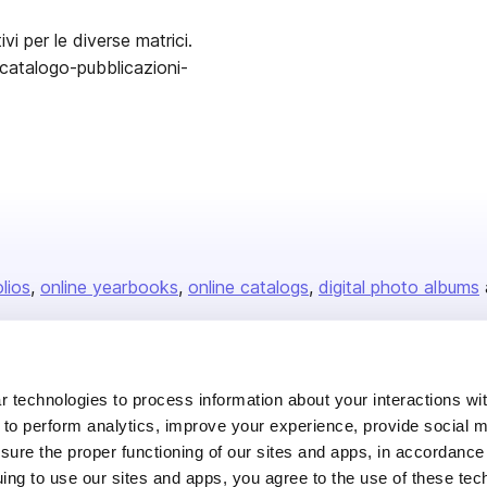
ivi per le diverse matrici.
catalogo-pubblicazioni-
olios
online yearbooks
online catalogs
digital photo albums
Company
 technologies to process information about your interactions wi
 to perform analytics, improve your experience, provide social m
About us
nsure the proper functioning of our sites and apps, in accordance
Careers
uing to use our sites and apps, you agree to the use of these tec