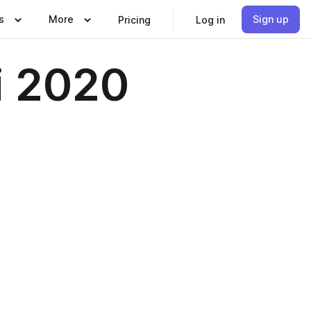
s
More
Sign up
Pricing
Log in
i 2020