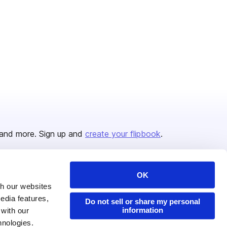
and more. Sign up and
create your flipbook
.
OK
Issuu Platform
Resources
th our websites
edia features,
Content Types
Developers
Do not sell or share my personal
information
 with our
Features
Publisher Directory
hnologies.