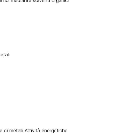
rfici mediante solventi organici
etali
 di metalli Attività energetiche