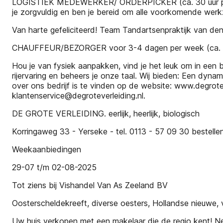
LOGISTIEK MEDEWERKER/ ORDERPICKER (ca. 30 uur per w
je zorgvuldig en ben je bereid om alle voorkomende wer
Van harte gefeliciteerd! Team Tandartsenpraktijk van de
CHAUFFEUR/BEZORGER voor 3-4 dagen per week (ca. 2
Hou je van fysiek aanpakken, vind je het leuk om in een be
rijervaring en beheers je onze taal. Wij bieden: Een dynam
over ons bedrijf is te vinden op de website: www.degrote
klantenservice@degroteverleiding.nl.
DE GROTE VERLEIDING. eerlijk, heerlijk, biologisch
Korringaweg 33 - Yerseke - tel. 0113 - 57 09 30 bestell
Weekaanbiedingen
29-07 t/m 02-08-2025
Tot ziens bij Vishandel Van As Zeeland BV
Oosterscheldekreeft, diverse oesters, Hollandse nieuwe
Uw huis verkopen met een makelaar die de regio kent!