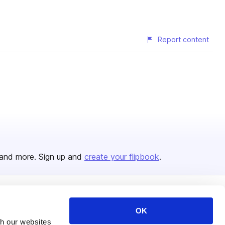
Report content
and more. Sign up and
create your flipbook
.
Issuu Platform
Resources
OK
Content Types
Developers
th our websites