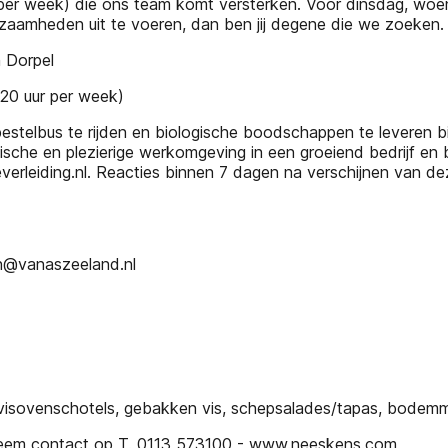
eek) die ons team komt versterken. Voor dinsdag, woensd
kzaamheden uit te voeren, dan ben jij degene die we zoeken
n Dorpel
0 uur per week)
stelbus te rijden en biologische boodschappen te leveren bij 
ische en plezierige werkomgeving in een groeiend bedrijf en b
verleiding.nl. Reacties binnen 7 dagen na verschijnen van dez
en@vanaszeeland.nl
, visovenschotels, gebakken vis, schepsalades/tapas, bodem
 Neem contact op T. 0113 573100 - www.neeskens.com