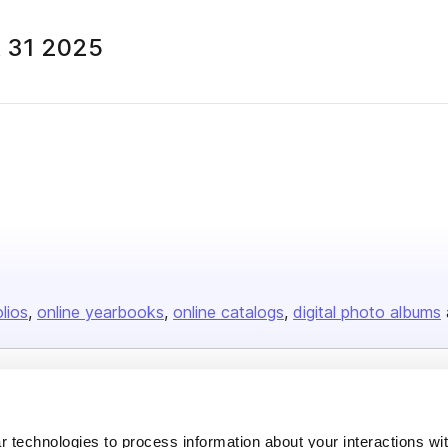
k 31 2025
olios
online yearbooks
online catalogs
digital photo albums
Company
About us
 technologies to process information about your interactions wi