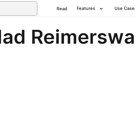
Features
Use Case
Read
lad Reimerswa