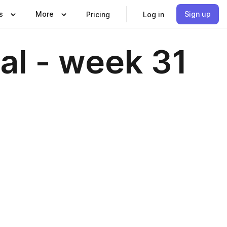
s
More
Sign up
Pricing
Log in
al - week 31