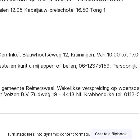
n 12.95 Kabeljauw-preischotel 16.50 Tong 1
Den Inkel, Blauwhoefseweg 12, Kruiningen. Van 10.00 tot 17.00
llen kunt u mij appen of bellen, 06-12375159. Persoonlijk
 gemeente Reimerswaal. Wekelijkse verspreiding op woensdag
van Velzen B.V. Zuidweg 19 - 4413 NL Krabbendijke tel. 0113-
Create a flipbook
Turn static files into dynamic content formats.