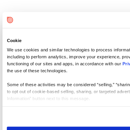
Cookie
We use cookies and similar technologies to process informat
including to perform analytics, improve your experience, prov
functioning of our sites and apps, in accordance with our
Pri
the use of these technologies.
Some of these activities may be considered “selling,” “sharin
to opt out of cookie-based selling, sharing, or targeted adver
Information” button next to this message.
Please note that your opt-out preference is stored at the br
site you visit. If you access our sites from a different device
need to be set again.