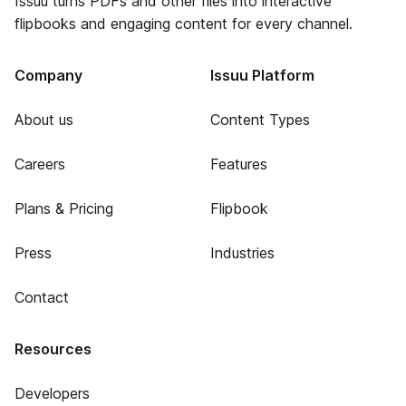
Issuu turns PDFs and other files into interactive
flipbooks and engaging content for every channel.
Company
Issuu Platform
About us
Content Types
Careers
Features
Plans & Pricing
Flipbook
Press
Industries
Contact
Resources
Developers