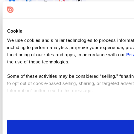
Cookie
We use cookies and similar technologies to process informat
including to perform analytics, improve your experience, prov
functioning of our sites and apps, in accordance with our
Pri
the use of these technologies.
Some of these activities may be considered “selling,” “sharin
to opt out of cookie-based selling, sharing, or targeted adver
Information” button next to this message.
Please note that your opt-out preference is stored at the br
site you visit. If you access our sites from a different device
need to be set again.