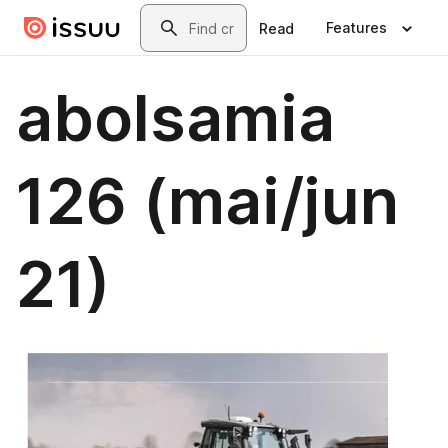
Skip to main content
Search
Features
Read
abolsamia
126 (mai/jun
21)