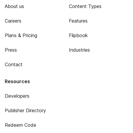
About us
Content Types
Careers
Features
Plans & Pricing
Flipbook
Press
Industries
Contact
Resources
Developers
Publisher Directory
Redeem Code