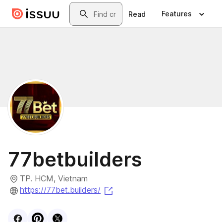
Skip to main content
Search
Features
Read
77betbuilders
TP. HCM, Vietnam
(opens in a new tab)
https://77bet.builders/
Visit
Facebook
Visit
Pinterest
Visit
profile
X
profile
profile