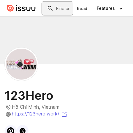
Skip to main content
Search
Features
Read
123Hero
Hồ Chí Minh, Vietnam
(opens in a new tab)
https://123hero.work/
Visit
Pinterest
Visit
X
profile
profile