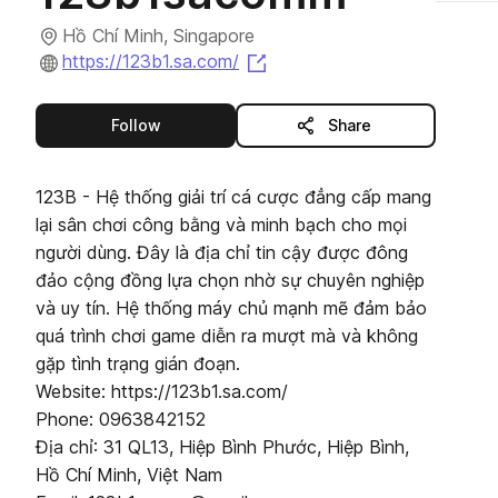
Hồ Chí Minh, Singapore
(opens in a new tab)
https://123b1.sa.com/
this publisher
Follow
Share
123B - Hệ thống giải trí cá cược đẳng cấp mang
lại sân chơi công bằng và minh bạch cho mọi
người dùng. Đây là địa chỉ tin cậy được đông
đảo cộng đồng lựa chọn nhờ sự chuyên nghiệp
và uy tín. Hệ thống máy chủ mạnh mẽ đảm bảo
quá trình chơi game diễn ra mượt mà và không
gặp tình trạng gián đoạn.
Website: https://123b1.sa.com/
Phone: 0963842152
Địa chỉ: 31 QL13, Hiệp Bình Phước, Hiệp Bình,
Hồ Chí Minh, Việt Nam