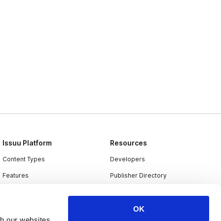
Issuu Platform
Resources
Content Types
Developers
Features
Publisher Directory
Flipbook
Redeem Code
Industries
OK
th our websites