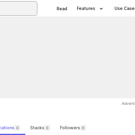
Features
Use Case
Read
Advert
cations
Stacks
Followers
0
0
0