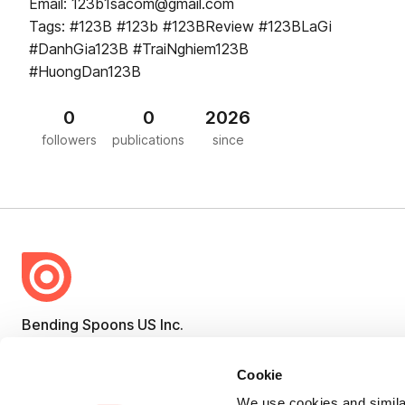
Email: 123b1sacom@gmail.com
Tags: #123B #123b #123BReview #123BLaGi
#DanhGia123B #TraiNghiem123B
#HuongDan123B
0
0
2026
followers
publications
since
Bending Spoons US Inc.
Create once,
share everywhere.
Cookie
Issuu turns PDFs and other files into interactive flipbooks and
We use cookies and similar
engaging content for every channel.