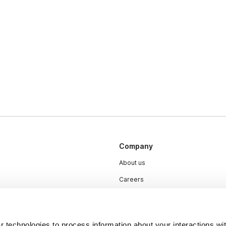
Company
About us
Careers
Plans & Pricing
Press
 technologies to process information about your interactions wi