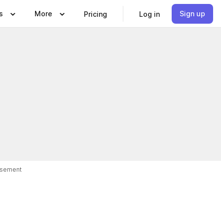
s
More
Sign up
Pricing
Log in
isement