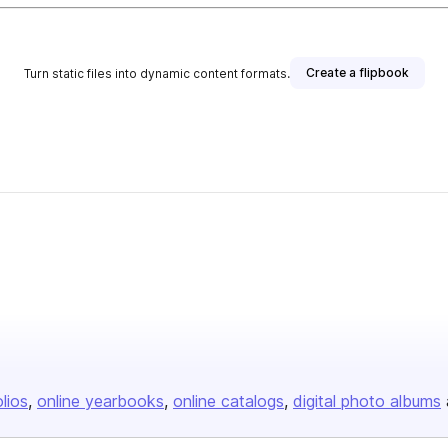
Create a flipbook
Turn static files into dynamic content formats.
olios
online yearbooks
online catalogs
digital photo albums