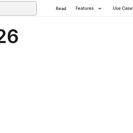
Features
Use Case
Read
26