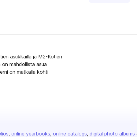
en asukkailla ja M2-Kotien
ä on mahdollista asua
rni on matkalla kohti
olios
online yearbooks
online catalogs
digital photo albums