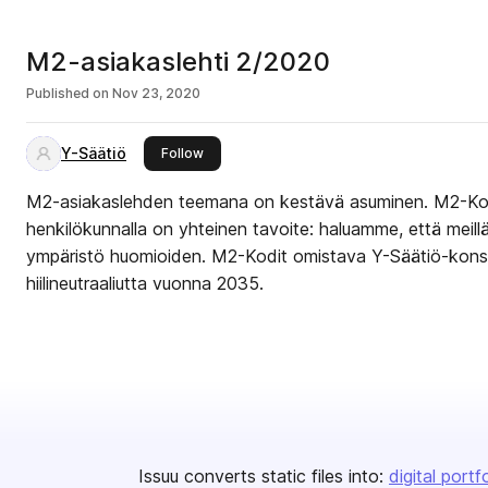
M2-asiakaslehti 2/2020
Published on
Nov 23, 2020
Y-Säätiö
this publisher
Follow
M2-asiakaslehden teemana on kestävä asuminen. M2-Koti
henkilökunnalla on yhteinen tavoite: haluamme, että meill
ympäristö huomioiden. M2-Kodit omistava Y-Säätiö-konse
hiilineutraaliutta vuonna 2035.
Issuu converts static files into:
digital portf