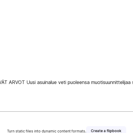
VÄT ARVOT Uusi asuinalue veti puoleensa muotisuunnittelijaa 
Create a flipbook
Turn static files into dynamic content formats.