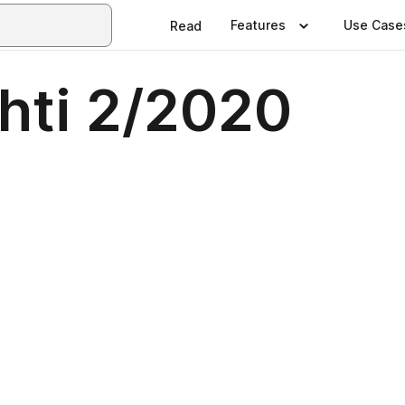
Features
Use Case
Read
hti 2/2020