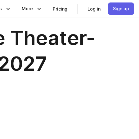
s
More
Sign up
Pricing
Log in
e Theater-
_2027