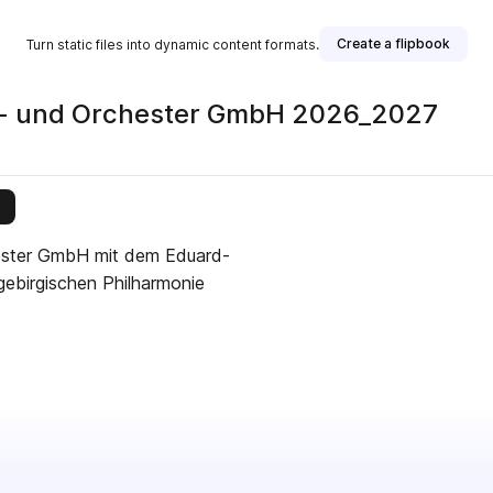
Create a flipbook
Turn static files into dynamic content formats.
er- und Orchester GmbH 2026_2027
this publisher
hester GmbH mit dem Eduard-
ebirgischen Philharmonie