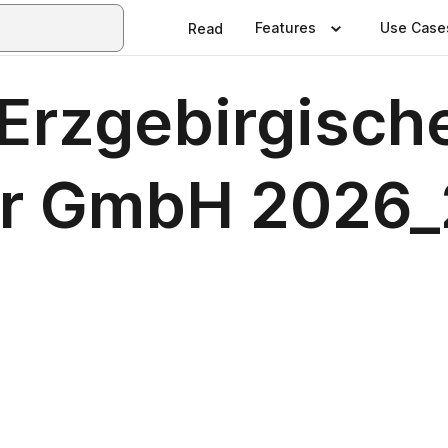
Features
Use Case
Read
 Erzgebirgisch
er GmbH 2026