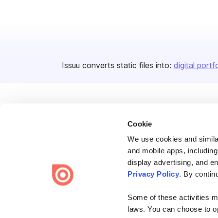
Issuu converts static files into:
digital portf
Cookie
We use cookies and similar
Bending Spoons US Inc.
and mobile apps, including
Create once,
share everywhere.
display advertising, and e
Privacy Policy
. By contin
Issuu turns PDFs and other files into interactive flipbooks and
engaging content for every channel.
Some of these activities ma
laws. You can choose to opt