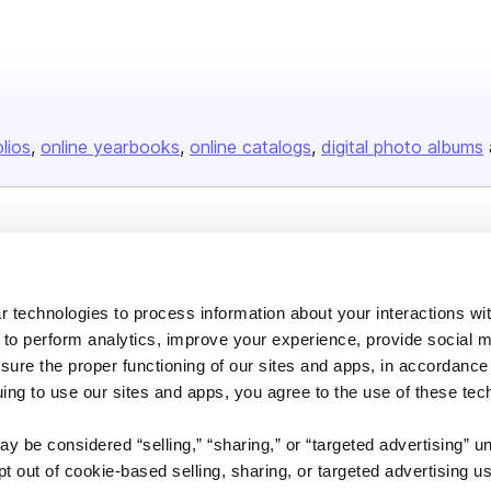
olios
online yearbooks
online catalogs
digital photo albums
Company
About us
 technologies to process information about your interactions wi
Careers
 to perform analytics, improve your experience, provide social m
Plans & Pricing
nsure the proper functioning of our sites and apps, in accordance
uing to use our sites and apps, you agree to the use of these tec
Press
Contact
y be considered “selling,” “sharing,” or “targeted advertising” u
 out of cookie-based selling, sharing, or targeted advertising us