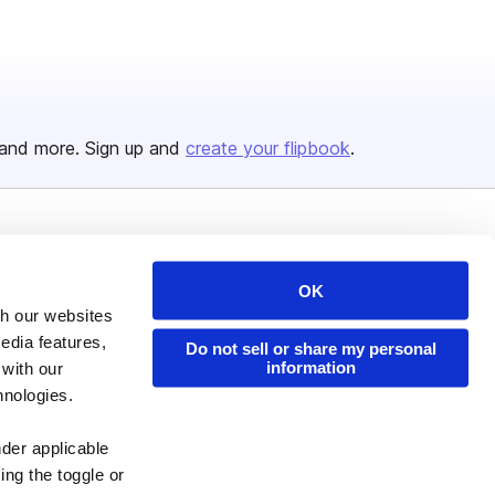
and more. Sign up and
create your flipbook
.
Issuu Platform
Resources
OK
Content Types
Developers
th our websites
Features
Publisher Directory
edia features,
Do not sell or share my personal
Flipbook
Redeem Code
information
 with our
hnologies.
Industries
nder applicable
ing the toggle or