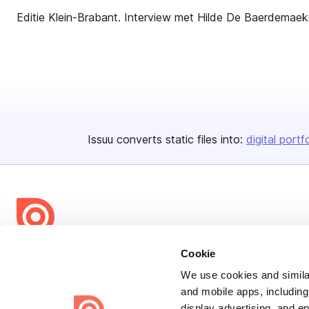
Editie Klein-Brabant. Interview met Hilde De Baerdemaeke
Issuu converts static files into:
digital portf
Bending Spoons US Inc.
Cookie
Create once,
share everywhere.
We use cookies and similar
and mobile apps, including
Issuu turns PDFs and other files into interactive flipbooks and
display advertising, and e