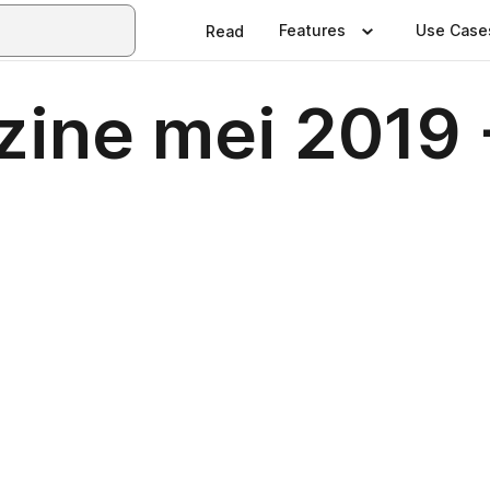
Features
Use Case
Read
ine mei 2019 -