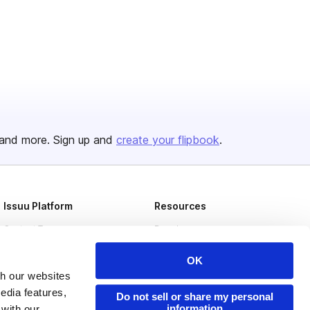
and more. Sign up and
create your flipbook
.
Issuu Platform
Resources
Content Types
Developers
Features
Publisher Directory
OK
Flipbook
Redeem Code
th our websites
edia features,
Do not sell or share my personal
Industries
information
 with our