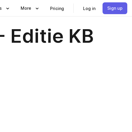
s
More
Sign up
Pricing
Log in
 Editie KB