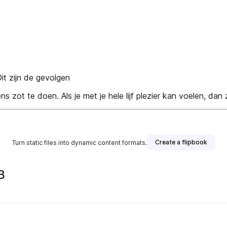
zijn de gevolgen
 te doen. Als je met je hele lijf plezier kan voelen, dan z
Create a flipbook
Turn static files into dynamic content formats.
B