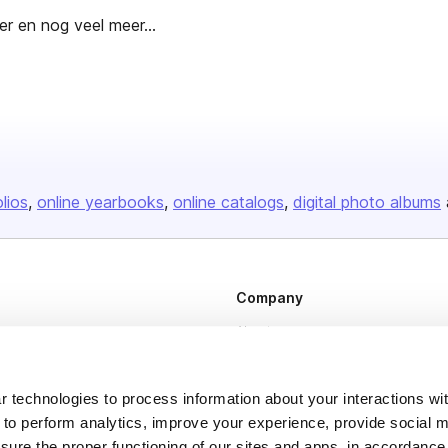
r en nog veel meer...
olios
online yearbooks
online catalogs
digital photo albums
Company
About us
Careers
Plans & Pricing
 technologies to process information about your interactions wi
 to perform analytics, improve your experience, provide social m
Press
nsure the proper functioning of our sites and apps, in accordance