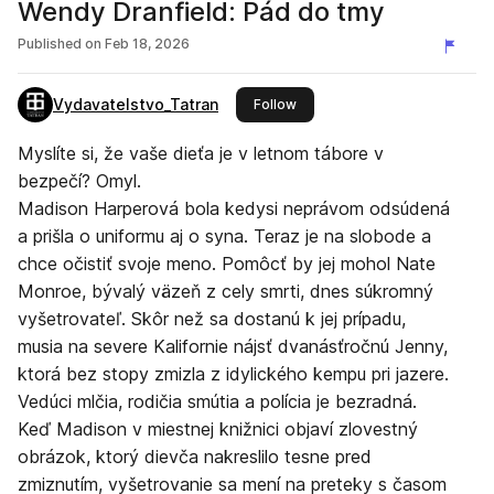
Wendy Dranfield: Pád do tmy
Published on
Feb 18, 2026
Vydavatelstvo_Tatran
this publisher
Follow
Myslíte si, že vaše dieťa je v letnom tábore v
bezpečí? Omyl.
Madison Harperová bola kedysi neprávom odsúdená
a prišla o uniformu aj o syna. Teraz je na slobode a
chce očistiť svoje meno. Pomôcť by jej mohol Nate
Monroe, bývalý väzeň z cely smrti, dnes súkromný
vyšetrovateľ. Skôr než sa dostanú k jej prípadu,
musia na severe Kalifornie nájsť dvanásťročnú Jenny,
ktorá bez stopy zmizla z idylického kempu pri jazere.
Vedúci mlčia, rodičia smútia a polícia je bezradná.
Keď Madison v miestnej knižnici objaví zlovestný
obrázok, ktorý dievča nakreslilo tesne pred
zmiznutím, vyšetrovanie sa mení na preteky s časom