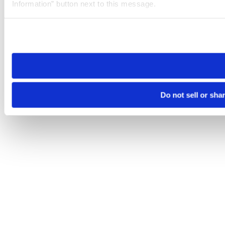
Information” button next to this message.
Please note that your opt-out preference is stored at the br
site you visit. If you access our sites from a different device
need to be set again.
Do not sell or sha