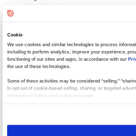
Cookie
We use cookies and similar technologies to process informat
including to perform analytics, improve your experience, prov
functioning of our sites and apps, in accordance with our
Pri
the use of these technologies.
Some of these activities may be considered “selling,” “sharin
to opt out of cookie-based selling, sharing, or targeted adver
Information” button next to this message.
Please note that your opt-out preference is stored at the br
site you visit. If you access our sites from a different device
need to be set again.