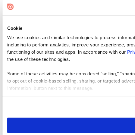
Cookie
We use cookies and similar technologies to process informat
including to perform analytics, improve your experience, prov
functioning of our sites and apps, in accordance with our
Pri
the use of these technologies.
Some of these activities may be considered “selling,” “sharin
to opt out of cookie-based selling, sharing, or targeted adver
Information” button next to this message.
Please note that your opt-out preference is stored at the br
site you visit. If you access our sites from a different device
need to be set again.