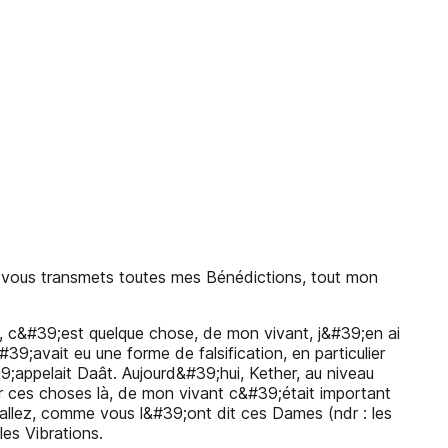
 vous transmets toutes mes Bénédictions, tout mon
e, c&#39;est quelque chose, de mon vivant, j&#39;en ai
9;avait eu une forme de falsification, en particulier
39;appelait Daât. Aujourd&#39;hui, Kether, au niveau
sur ces choses là, de mon vivant c&#39;était important
 allez, comme vous l&#39;ont dit ces Dames (ndr : les
les Vibrations.