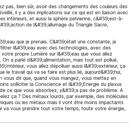
ez pas, bien sûr, avoir des changements des couleurs des
lé, il y a des implications sur ce qui est en liaison avec
es inférieurs, et aussi la sphère pelvienne, c&#39;est-à-
&#39;action de l&#39;allumage du Triangle Sacré,
#39;eau que je prenais. C&#39;était une constante, je
 filtrer l&#39;eau avec des technologies, avec des
t votre propre Lumière sur l&#39;eau que vous allez
 On a parlé d&#39;alimentation, mais tout est pollué,
;Intérieur, vous allez dépolluer aussi l&#39;extérieur, ça
e travail qui va se faire est plus lié, aujourd&#39;hui,
;on vous dit que, quand vous mangez, vous mettez en
oins solliciter la Conscience et l&#39;Energie du plexus
on de ce que vous absorbez, y&#39;a pas de problème. A
ppelez ça ? Des métaux lourds, par exemple, des molécules
himiques ou les métaux mais il vont être moins impactants
qui va vous prendre tout votre temps, toute votre énergie,