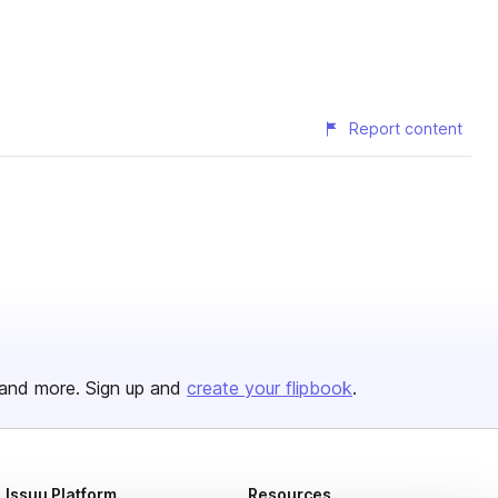
Report content
and more. Sign up and
create your flipbook
.
Issuu Platform
Resources