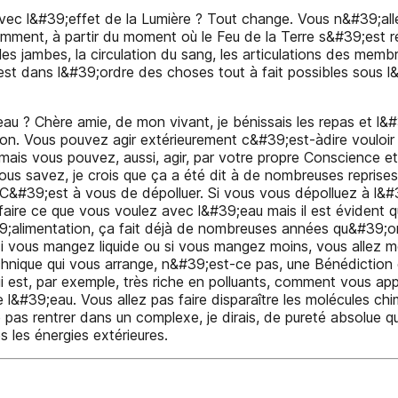
vec l&#39;effet de la Lumière ? Tout change. Vous n&#39;all
ent, à partir du moment où le Feu de la Terre s&#39;est réveil
les jambes, la circulation du sang, les articulations des membr
;est dans l&#39;ordre des choses tout à fait possibles sous l
;eau ? Chère amie, de mon vivant, je bénissais les repas et l&
façon. Vous pouvez agir extérieurement c&#39;est-àdire vouloir
 mais vous pouvez, aussi, agir, par votre propre Conscience e
us savez, je crois que ça a été dit à de nombreuses reprises.
 C&#39;est à vous de dépolluer. Si vous vous dépolluez à l&#39
re ce que vous voulez avec l&#39;eau mais il est évident que l
#39;alimentation, ça fait déjà de nombreuses années qu&#39
, si vous mangez liquide ou si vous mangez moins, vous allez m
technique qui vous arrange, n&#39;est-ce pas, une Bénédicti
qui est, par exemple, très riche en polluants, comment vous a
de l&#39;eau. Vous allez pas faire disparaître les molécules c
ne pas rentrer dans un complexe, je dirais, de pureté absolue 
s les énergies extérieures.