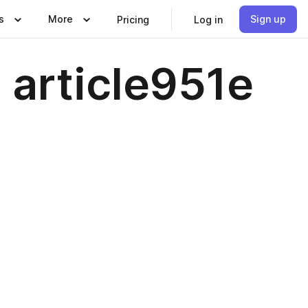
s
More
Sign up
Pricing
Log in
 article951e