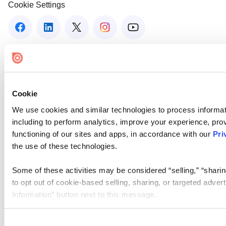
Cookie Settings
Cookie
We use cookies and similar technologies to process informat
including to perform analytics, improve your experience, prov
functioning of our sites and apps, in accordance with our
Pri
the use of these technologies.
Some of these activities may be considered “selling,” “sharin
to opt out of cookie-based selling, sharing, or targeted adver
Information” button next to this message.
Please note that your opt-out preference is stored at the br