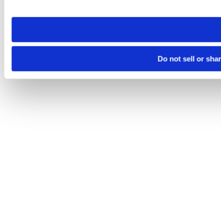
site you visit. If you access our sites from a different device
need to be set again.
Do not sell or sha