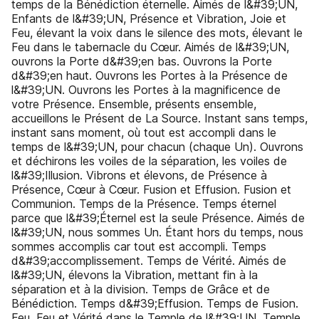
temps de la Bénédiction éternelle. Aimés de l&#39;UN,
Enfants de l&#39;UN, Présence et Vibration, Joie et
Feu, élevant la voix dans le silence des mots, élevant le
Feu dans le tabernacle du Cœur. Aimés de l&#39;UN,
ouvrons la Porte d&#39;en bas. Ouvrons la Porte
d&#39;en haut. Ouvrons les Portes à la Présence de
l&#39;UN. Ouvrons les Portes à la magnificence de
votre Présence. Ensemble, présents ensemble,
accueillons le Présent de La Source. Instant sans temps,
instant sans moment, où tout est accompli dans le
temps de l&#39;UN, pour chacun (chaque Un). Ouvrons
et déchirons les voiles de la séparation, les voiles de
l&#39;Illusion. Vibrons et élevons, de Présence à
Présence, Cœur à Cœur. Fusion et Effusion. Fusion et
Communion. Temps de la Présence. Temps éternel
parce que l&#39;Éternel est la seule Présence. Aimés de
l&#39;UN, nous sommes Un. Étant hors du temps, nous
sommes accomplis car tout est accompli. Temps
d&#39;accomplissement. Temps de Vérité. Aimés de
l&#39;UN, élevons la Vibration, mettant fin à la
séparation et à la division. Temps de Grâce et de
Bénédiction. Temps d&#39;Effusion. Temps de Fusion.
Feu. Feu et Vérité dans le Temple de l&#39;UN. Temple