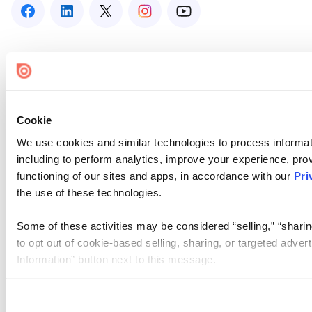
Cookie
We use cookies and similar technologies to process informat
including to perform analytics, improve your experience, prov
functioning of our sites and apps, in accordance with our
Pri
the use of these technologies.
Some of these activities may be considered “selling,” “sharin
to opt out of cookie-based selling, sharing, or targeted adver
Information” button next to this message.
Please note that your opt-out preference is stored at the br
site you visit. If you access our sites from a different device