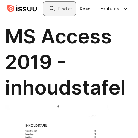
Skip to main content
Search
Features
Read
MS Access
2019 -
inhoudstafel