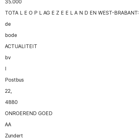
35.000
TOTA L E O P L AG E Z E E L A N D EN WEST-BRABANT:
de
bode
ACTUALITEIT
bv
I
Postbus
22,
4880
ONROEREND GOED
AA
Zundert