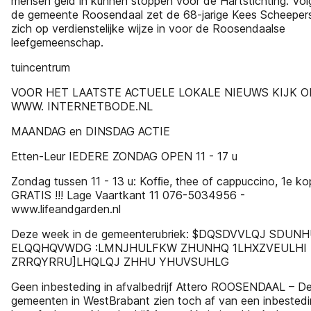
mensen geld in kunnen stoppen voor de Hartstichting. Vo
de gemeente Roosendaal zet de 68-jarige Kees Scheeper
zich op verdienstelijke wijze in voor de Roosendaalse
leefgemeenschap.
tuincentrum
VOOR HET LAATSTE ACTUELE LOKALE NIEUWS KIJK O
WWW. INTERNETBODE.NL
MAANDAG en DINSDAG ACTIE
Etten-Leur IEDERE ZONDAG OPEN 11 - 17 u
Zondag tussen 11 - 13 u: Kofﬁe, thee of cappuccino, 1e ko
GRATIS !!! Lage Vaartkant 11 076-5034956 -
www.lifeandgarden.nl
Deze week in de gemeenterubriek: $DQSDVVLQJ SDUN
ELQQHQVWDG :LMNJHULFKW ZHUNHQ 1LHXZVEULHI
ZRRQYRRU]LHQLQJ ZHHU YHUVSUHLG
Geen inbesteding in afvalbedrijf Attero ROOSENDAAL – D
gemeenten in WestBrabant zien toch af van een inbestedi