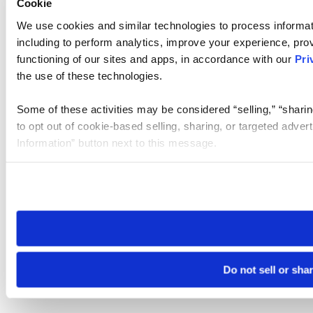
Cookie
We use cookies and similar technologies to process informat
including to perform analytics, improve your experience, prov
functioning of our sites and apps, in accordance with our
Pri
the use of these technologies.
Some of these activities may be considered “selling,” “sharin
to opt out of cookie-based selling, sharing, or targeted adver
Information” button next to this message.
Please note that your opt-out preference is stored at the br
site you visit. If you access our sites from a different device
need to be set again.
Do not sell or sha