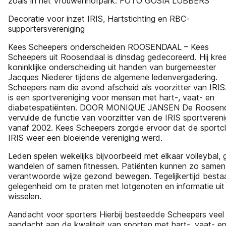
zoals in het Vrouwenhofpark. FOTO GOSIA LUBBERS
Decoratie voor inzet IRIS, Hartstichting en RBC-
supportersvereniging
Kees Scheepers onderscheiden ROOSENDAAL – Kees
Scheepers uit Roosendaal is dinsdag gedecoreerd. Hij kre
koninklijke onderscheiding uit handen van burgemeester
Jacques Niederer tijdens de algemene ledenvergadering.
Scheepers nam die avond afscheid als voorzitter van IRIS.
is een sportvereniging voor mensen met hart-, vaat- en
diabetespatiënten. DOOR MONIQUE JANSEN De Roosend
vervulde de functie van voorzitter van de IRIS sportvereni
vanaf 2002. Kees Scheepers zorgde ervoor dat de sportc
IRIS weer een bloeiende vereniging werd.
Leden spelen wekelijks bijvoorbeeld met elkaar volleybal,
wandelen of samen ﬁtnessen. Patiënten kunnen zo samen
verantwoorde wijze gezond bewegen. Tegelijkertijd bestaa
gelegenheid om te praten met lotgenoten en informatie uit
wisselen.
Aandacht voor sporters Hierbij besteedde Scheepers veel
aandacht aan de kwaliteit van sporten met hart-, vaat- e