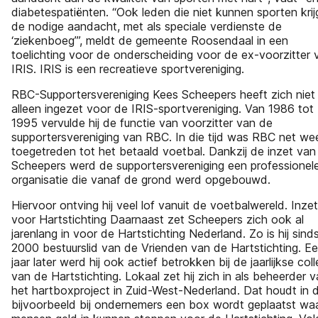
diabetespatiënten. “Ook leden die niet kunnen sporten kri
de nodige aandacht, met als speciale verdienste de
‘ziekenboeg’”, meldt de gemeente Roosendaal in een
toelichting voor de onderscheiding voor de ex-voorzitter 
IRIS. IRIS is een recreatieve sportvereniging.
RBC-Supportersvereniging Kees Scheepers heeft zich niet
alleen ingezet voor de IRIS-sportvereniging. Van 1986 tot
1995 vervulde hij de functie van voorzitter van de
supportersvereniging van RBC. In die tijd was RBC net we
toegetreden tot het betaald voetbal. Dankzij de inzet van
Scheepers werd de supportersvereniging een professionel
organisatie die vanaf de grond werd opgebouwd.
Hiervoor ontving hij veel lof vanuit de voetbalwereld. Inzet
voor Hartstichting Daarnaast zet Scheepers zich ook al
jarenlang in voor de Hartstichting Nederland. Zo is hij sind
2000 bestuurslid van de Vrienden van de Hartstichting. E
jaar later werd hij ook actief betrokken bij de jaarlijkse col
van de Hartstichting. Lokaal zet hij zich in als beheerder 
het hartboxproject in Zuid-West-Nederland. Dat houdt in 
bijvoorbeeld bij ondernemers een box wordt geplaatst wa