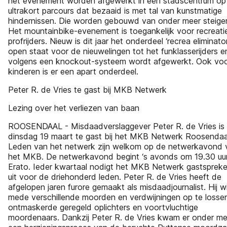
het evenement worden afgewerkt in een stadscentrum op
ultrakort parcours dat bezaaid is met tal van kunstmatige
hindernissen. Die worden gebouwd van onder meer steiger
Het mountainbike-evenement is toegankelijk voor recreati
profrijders. Nieuw is dit jaar het onderdeel ‘recrea eliminator
open staat voor de nieuwelingen tot het funklasserijders e
volgens een knockout-systeem wordt afgewerkt. Ook vo
kinderen is er een apart onderdeel.
Peter R. de Vries te gast bij MKB Netwerk
Lezing over het verliezen van baan
ROOSENDAAL - Misdaadverslaggever Peter R. de Vries is
dinsdag 19 maart te gast bij het MKB Netwerk Roosendaa
Leden van het netwerk zijn welkom op de netwerkavond 
het MKB. De netwerkavond begint ‘s avonds om 19.30 uur
Erato. Ieder kwartaal nodigt het MKB Netwerk gastspreke
uit voor de driehonderd leden. Peter R. de Vries heeft de
afgelopen jaren furore gemaakt als misdaadjournalist. Hij w
mede verschillende moorden en verdwijningen op te losse
ontmaskerde geregeld oplichters en voortvluchtige
moordenaars. Dankzij Peter R. de Vries kwam er onder me