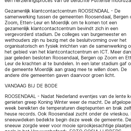
een herzieningsproces van de beruchte Puttense moordza
Gezamenlijk klantcontactcentrum ROOSENDAAL - De
samenwerking tussen de gemeenten Roosendaal, Bergen 
Zoom, Etten-Leur en Moerdijk om te komen tot een
gezamenlijk klantcontactcentrum bevindt zich in een
vergevorderd stadium. De colleges van burgemeester en
wethouders zijn nu bezig met de besluitvorming over het
organisatorisch en fysiek inrichten van de samenwerking 
het gebied van het klantcontactcentrum en ICT. Meer da
jaar geleden besloten Roosendaal, Bergen op Zoom en Et
Leur de krachten al te bundelen. In een later stadium gaf 
de gemeente Moerdijk aan graag mee te willen doen. De
andere drie gemeenten gaven daarvoor groen licht.
VANDAAG BIJ DE BODE
ROOSENDAAL - Nadat Nederland eventjes van de lente k
genieten greep Koning Winter weer de macht. De afgelop
week bereikten de temperaturen dieptepunten en brak zel
heuse records. Ook Roosendaal zucht onder de vrieskou.
sneeuwdeken bedekte begin deze week de gemeente. D
sneeuw zorgde weer voor mooie sprookjesachtige plaatjes