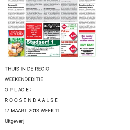
THUIS IN DE REGIO
WEEKENDEDITIE
O P L AG E :
R O O S E N D A A L S E
17 MAART 2013 WEEK 11
Uitgeverij