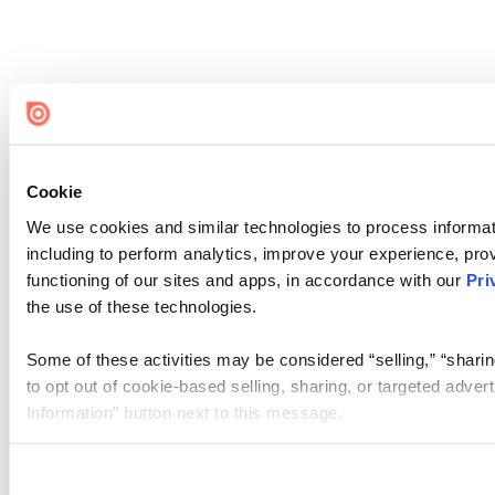
Cookie
We use cookies and similar technologies to process informat
including to perform analytics, improve your experience, prov
functioning of our sites and apps, in accordance with our
Pri
the use of these technologies.
Some of these activities may be considered “selling,” “sharin
to opt out of cookie-based selling, sharing, or targeted adver
Information” button next to this message.
Please note that your opt-out preference is stored at the br
site you visit. If you access our sites from a different device