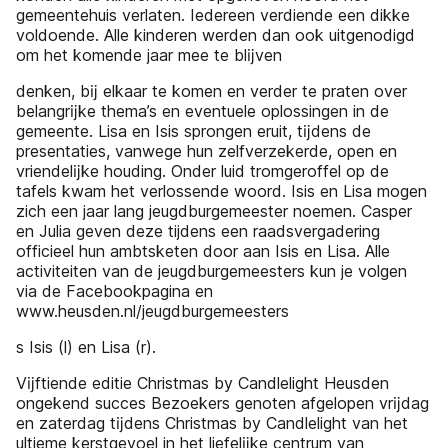
gemeentehuis verlaten. Iedereen verdiende een dikke
voldoende. Alle kinderen werden dan ook uitgenodigd
om het komende jaar mee te blĳven
denken, bĳ elkaar te komen en verder te praten over
belangrĳke thema’s en eventuele oplossingen in de
gemeente. Lisa en Isis sprongen eruit, tĳdens de
presentaties, vanwege hun zelfverzekerde, open en
vriendelĳke houding. Onder luid tromgeroffel op de
tafels kwam het verlossende woord. Isis en Lisa mogen
zich een jaar lang jeugdburgemeester noemen. Casper
en Julia geven deze tijdens een raadsvergadering
officieel hun ambtsketen door aan Isis en Lisa. Alle
activiteiten van de jeugdburgemeesters kun je volgen
via de Facebookpagina en
www.heusden.nl/jeugdburgemeesters
s Isis (l) en Lisa (r).
Vĳftiende editie Christmas by Candlelight Heusden
ongekend succes Bezoekers genoten afgelopen vrĳdag
en zaterdag tĳdens Christmas by Candlelight van het
ultieme kerstgevoel in het liefelĳke centrum van