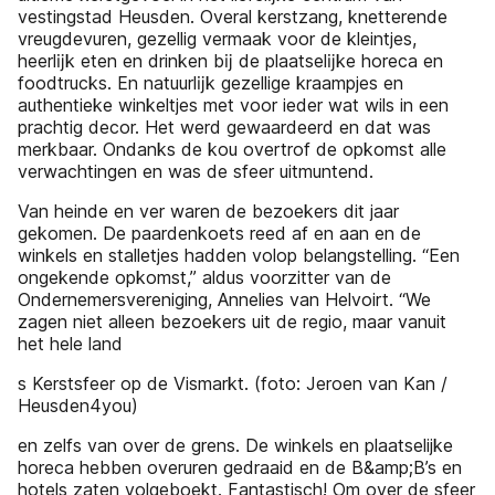
vestingstad Heusden. Overal kerstzang, knetterende
vreugdevuren, gezellig vermaak voor de kleintjes,
heerlĳk eten en drinken bĳ de plaatselĳke horeca en
foodtrucks. En natuurlĳk gezellige kraampjes en
authentieke winkeltjes met voor ieder wat wils in een
prachtig decor. Het werd gewaardeerd en dat was
merkbaar. Ondanks de kou overtrof de opkomst alle
verwachtingen en was de sfeer uitmuntend.
Van heinde en ver waren de bezoekers dit jaar
gekomen. De paardenkoets reed af en aan en de
winkels en stalletjes hadden volop belangstelling. “Een
ongekende opkomst,” aldus voorzitter van de
Ondernemersvereniging, Annelies van Helvoirt. “We
zagen niet alleen bezoekers uit de regio, maar vanuit
het hele land
s Kerstsfeer op de Vismarkt. (foto: Jeroen van Kan /
Heusden4you)
en zelfs van over de grens. De winkels en plaatselijke
horeca hebben overuren gedraaid en de B&amp;B’s en
hotels zaten volgeboekt. Fantastisch! Om over de sfeer