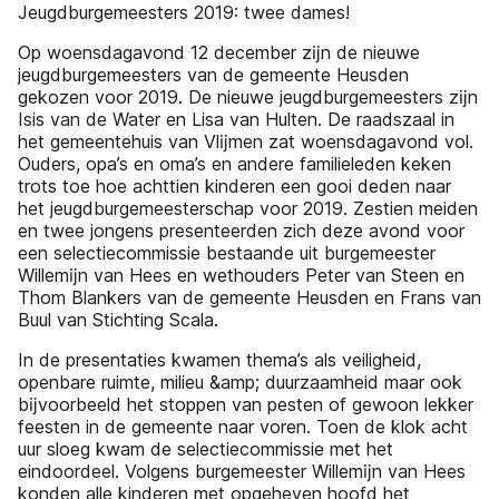
Jeugdburgemeesters 2019: twee dames!
Op woensdagavond 12 december zĳn de nieuwe
jeugdburgemeesters van de gemeente Heusden
gekozen voor 2019. De nieuwe jeugdburgemeesters zĳn
Isis van de Water en Lisa van Hulten. De raadszaal in
het gemeentehuis van Vlĳmen zat woensdagavond vol.
Ouders, opa’s en oma’s en andere familieleden keken
trots toe hoe achttien kinderen een gooi deden naar
het jeugdburgemeesterschap voor 2019. Zestien meiden
en twee jongens presenteerden zich deze avond voor
een selectiecommissie bestaande uit burgemeester
Willemĳn van Hees en wethouders Peter van Steen en
Thom Blankers van de gemeente Heusden en Frans van
Buul van Stichting Scala.
In de presentaties kwamen thema’s als veiligheid,
openbare ruimte, milieu &amp; duurzaamheid maar ook
bĳvoorbeeld het stoppen van pesten of gewoon lekker
feesten in de gemeente naar voren. Toen de klok acht
uur sloeg kwam de selectiecommissie met het
eindoordeel. Volgens burgemeester Willemĳn van Hees
konden alle kinderen met opgeheven hoofd het