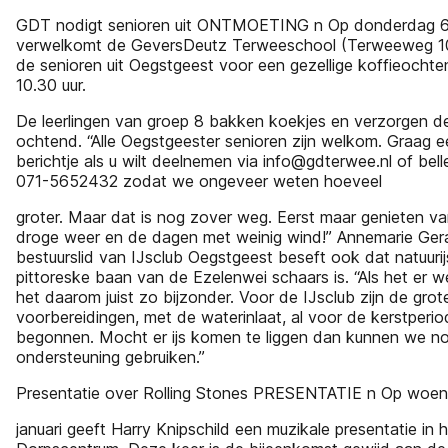
GDT nodigt senioren uit ONTMOETING n Op donderdag 6 
verwelkomt de GeversDeutz Terweeschool (Terweeweg 1
de senioren uit Oegstgeest voor een gezellige koffieocht
10.30 uur.
De leerlingen van groep 8 bakken koekjes en verzorgen d
ochtend. “Alle Oegstgeester senioren zijn welkom. Graag e
berichtje als u wilt deelnemen via info@gdterwee.nl of bel
071-5652432 zodat we ongeveer weten hoeveel
groter. Maar dat is nog zover weg. Eerst maar genieten va
droge weer en de dagen met weinig wind!” Annemarie Ger
bestuurslid van IJsclub Oegstgeest beseft ook dat natuuri
pittoreske baan van de Ezelenwei schaars is. “Als het er wel 
het daarom juist zo bijzonder. Voor de IJsclub zijn de grot
voorbereidingen, met de waterinlaat, al voor de kerstperi
begonnen. Mocht er ijs komen te liggen dan kunnen we no
ondersteuning gebruiken.”
Presentatie over Rolling Stones PRESENTATIE n Op woe
januari geeft Harry Knipschild een muzikale presentatie in 