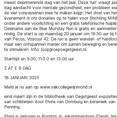
meest deprimerende dag van het jaar. Deze ‘run’ vraagt jui
dag aandacht voor mentale gezondheid, een probleem wa
de vier volwassenen mee te maken krijgt. Het doel van he
evenement is om donaties op te halen voor Stichting MIND,
onder andere voorlichting en een gratis telefonische hulplij
Deelname aan de Blue Monday Run is gratis en aanmelden 
nodig. De start is op maandag 20 januari om 19.30 uur bij h
van Pecos, Voscuyl 42. De run is geen wandel- of hardloo
maar een ontspannen manier om samen beweging en bew
te stimuleren. Info: loopgroepoegstgeest.nl.
Starttijd en 9.00, 11.0 0 en 13.00 uur
Z AT E R DAG
18 JANUARI 2025
Meld je nu aan op www.vakcollegerijnmond.nl
eind maart zijn in de bibliotheek van Oegstgeest expositie
van schilderijen door Elvira van Domburg en keramiek van 
Penning.
Elvira is geboren in Rusland, in Jekaterinenburg (Oeral). Na