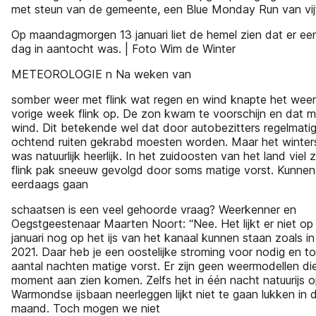
met steun van de gemeente, een Blue Monday Run van vijf
Op maandagmorgen 13 januari liet de hemel zien dat er ee
dag in aantocht was. | Foto Wim de Winter
METEOROLOGIE n Na weken van
somber weer met flink wat regen en wind knapte het weer
vorige week flink op. De zon kwam te voorschijn en dat m
wind. Dit betekende wel dat door autobezitters regelmatig
ochtend ruiten gekrabd moesten worden. Maar het winter
was natuurlijk heerlijk. In het zuidoosten van het land viel 
flink pak sneeuw gevolgd door soms matige vorst. Kunne
eerdaags gaan
schaatsen is een veel gehoorde vraag? Weerkenner en
Oegstgeestenaar Maarten Noort: “Nee. Het lijkt er niet op
januari nog op het ijs van het kanaal kunnen staan zoals in
2021. Daar heb je een oostelijke stroming voor nodig en t
aantal nachten matige vorst. Er zijn geen weermodellen die
moment aan zien komen. Zelfs het in één nacht natuurijs 
Warmondse ijsbaan neerleggen lijkt niet te gaan lukken in 
maand. Toch mogen we niet