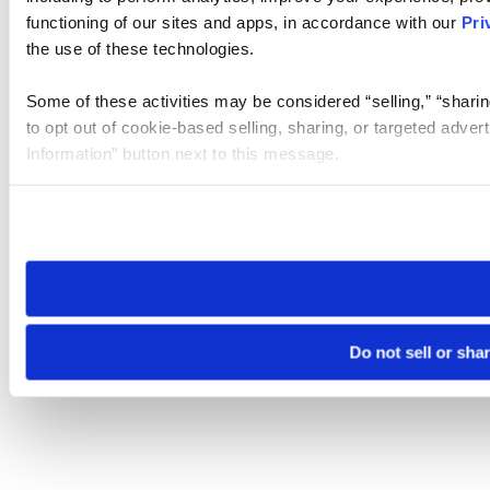
functioning of our sites and apps, in accordance with our
Pri
the use of these technologies.
Some of these activities may be considered “selling,” “sharin
to opt out of cookie-based selling, sharing, or targeted adver
Information” button next to this message.
Please note that your opt-out preference is stored at the br
site you visit. If you access our sites from a different device
need to be set again.
Do not sell or sha