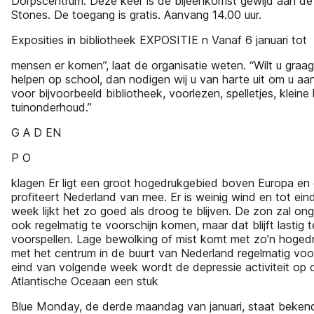
Dorpscentrum. Deze keer is de bijeenkomst gewijd aan de 
Stones. De toegang is gratis. Aanvang 14.00 uur.
Exposities in bibliotheek EXPOSITIE n Vanaf 6 januari tot
mensen er komen”, laat de organisatie weten. “Wilt u graag
helpen op school, dan nodigen wij u van harte uit om u aa
voor bijvoorbeeld bibliotheek, voorlezen, spelletjes, kleine 
tuinonderhoud.”
G A D EN
P O
klagen Er ligt een groot hogedrukgebied boven Europa en
profiteert Nederland van mee. Er is weinig wind en tot ei
week lijkt het zo goed als droog te blijven. De zon zal ong
ook regelmatig te voorschijn komen, maar dat blijft lastig t
voorspellen. Lage bewolking of mist komt met zo’n hoged
met het centrum in de buurt van Nederland regelmatig voo
eind van volgende week wordt de depressie activiteit op 
Atlantische Oceaan een stuk
Blue Monday, de derde maandag van januari, staat bekend