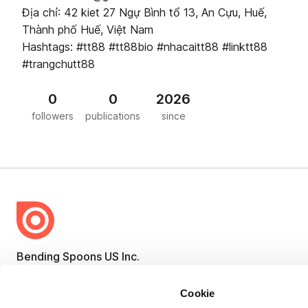
Địa chỉ: 42 kiet 27 Ngự Bình tổ 13, An Cựu, Huế,
Thành phố Huế, Việt Nam
Hashtags: #tt88 #tt88bio #nhacaitt88 #linktt88
#trangchutt88
0
0
2026
followers
publications
since
Bending Spoons US Inc.
Create once,
share everywhere.
Cookie
Issuu turns PDFs and other files into interactive flipbooks and