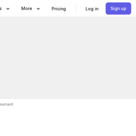
s
More
Sign up
Pricing
Log in
isement