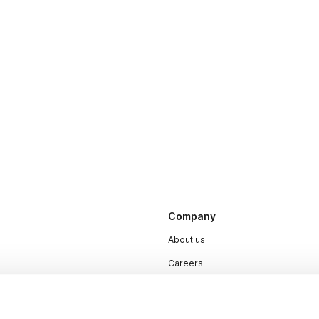
Company
About us
Careers
Plans & Pricing
Press