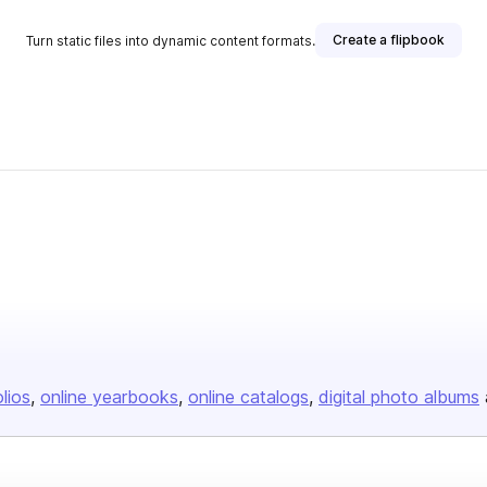
Create a flipbook
Turn static files into dynamic content formats.
olios
online yearbooks
online catalogs
digital photo albums