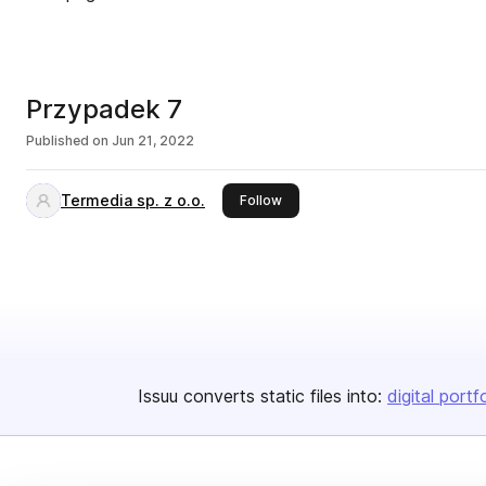
Przypadek 7
Published on
Jun 21, 2022
Termedia sp. z o.o.
this publisher
Follow
Issuu converts static files into:
digital portf