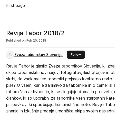
First page
Revija Tabor 2018/2
Published on
Feb 20, 2018
Zveza tabornikov Slovenije
this publisher
Follow
Revija Tabor je glasilo Zveze tabornikov Slovenije, ki izh
ekipa taborniških novinarjev, fotografov, ilustratorjev in o
skrbi, da vsak mesec taborniki prejmejo kvalitetno revijo
piše? O vsem, kar je zanimivo za tabornike in o čemer si 
taborniških aktivnostih, ki se dogajajo doma in po svetu, 
člankov, ki so uporabni za tabornike vseh starostnih kateg
prispevkov, ki spodbujajo humanistično noto. Revijo Tabor
znanja in izkušnje predaja uredniška ekipa svojim nasled