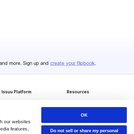
and more. Sign up and
create your flipbook
.
Issuu Platform
Resources
Content Types
Developers
Features
Publisher Directory
OK
Flipbook
Redeem Code
th our websites
edia features,
Do not sell or share my personal
Industries