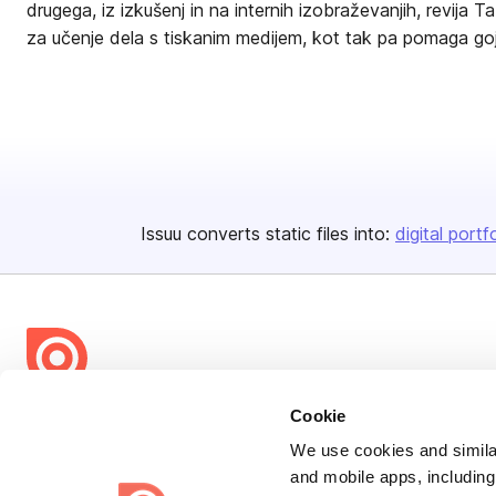
drugega, iz izkušenj in na internih izobraževanjih, revija T
za učenje dela s tiskanim medijem, kot tak pa pomaga gojit
Issuu converts static files into:
digital portf
Bending Spoons US Inc.
Cookie
Create once,
share everywhere.
We use cookies and similar
and mobile apps, including
Issuu turns PDFs and other files into interactive flipbooks and