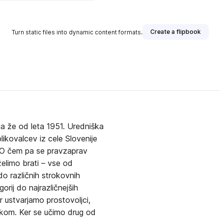
Create a flipbook
Turn static files into dynamic content formats.
aja že od leta 1951. Uredniška
blikovalcev iz cele Slovenije
. O čem pa se pravzaprav
želimo brati – vse od
do različnih strokovnih
orij do najrazličnejših
 ustvarjamo prostovoljci,
nikom. Ker se učimo drug od