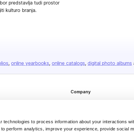
abor predstavlja tudi prostor
i kulturo branja.
olios
online yearbooks
online catalogs
digital photo albums
Company
About us
Careers
Plans & Pricing
 technologies to process information about your interactions wi
 to perform analytics, improve your experience, provide social m
Press