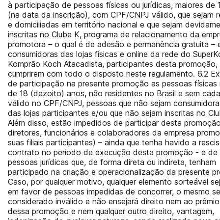
à participação de pessoas físicas ou jurídicas, maiores de
(na data da inscrição), com CPF/CNPJ válido, que sejam r
e domiciliadas em território nacional e que sejam devidam
inscritas no Clube K, programa de relacionamento da emp
promotora – o qual é de adesão e permanência gratuita – 
consumidoras das lojas físicas e online da rede do Super
Komprão Koch Atacadista, participantes desta promoção,
cumprirem com todo o disposto neste regulamento. 6.2 E
de participação na presente promoção as pessoas físicas
de 18 (dezoito) anos, não residentes no Brasil e sem cada
válido no CPF/CNPJ, pessoas que não sejam consumidoras
das lojas participantes e/ou que não sejam inscritas no Cl
Além disso, estão impedidos de participar desta promoçã
diretores, funcionários e colaboradores da empresa promo
suas filiais participantes) – ainda que tenha havido a resci
contrato no período de execução desta promoção - e de
pessoas jurídicas que, de forma direta ou indireta, tenham
participado na criação e operacionalização da presente 
Caso, por qualquer motivo, qualquer elemento sorteável se
em favor de pessoas impedidas de concorrer, o mesmo se
considerado inválido e não ensejará direito nem ao prêmio
dessa promoção e nem qualquer outro direito, vantagem,