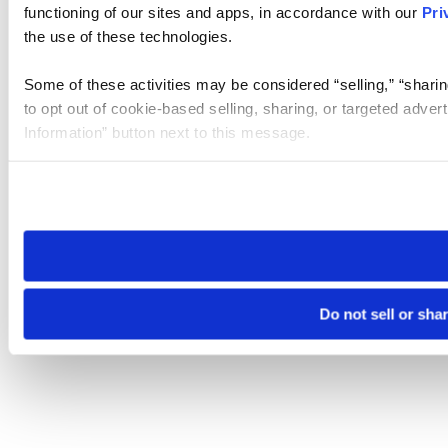
functioning of our sites and apps, in accordance with our
Pri
the use of these technologies.
Some of these activities may be considered “selling,” “sharin
to opt out of cookie-based selling, sharing, or targeted adver
Information” button next to this message.
Please note that your opt-out preference is stored at the br
site you visit. If you access our sites from a different device
need to be set again.
Do not sell or sha