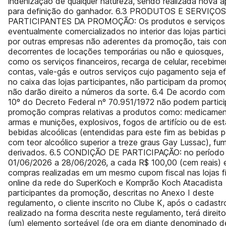
indenização de qualquer natureza, sendo realizada nova 
para definição do ganhador. 6.3 PRODUTOS E SERVIÇO
PARTICIPANTES DA PROMOÇÃO: Os produtos e serviços
eventualmente comercializados no interior das lojas partic
por outras empresas não aderentes da promoção, tais com
decorrentes de locações temporárias ou não e quiosques,
como os serviços financeiros, recarga de celular, recebim
contas, vale-gás e outros serviços cujo pagamento seja e
no caixa das lojas participantes, não participam da promo
não darão direito a números da sorte. 6.4 De acordo com 
10º do Decreto Federal nº 70.951/1972 não podem partici
promoção compras relativas a produtos como: medicamen
armas e munições, explosivos, fogos de artifício ou de es
bebidas alcoólicas (entendidas para este fim as bebidas p
com teor alcoólico superior a treze graus Gay Lussac), fu
derivados. 6.5 CONDIÇÃO DE PARTICIPAÇÃO: no período
01/06/2026 a 28/06/2026, a cada R$ 100,00 (cem reais)
compras realizadas em um mesmo cupom fiscal nas lojas fí
online da rede do SuperKoch e Komprão Koch Atacadista
participantes da promoção, descritas no Anexo I deste
regulamento, o cliente inscrito no Clube K, após o cadastr
realizado na forma descrita neste regulamento, terá direito
(um) elemento sorteável (de ora em diante denominado d