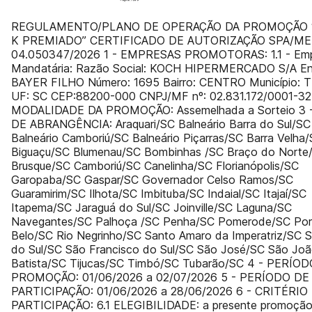
REGULAMENTO/PLANO DE OPERAÇÃO DA PROMOÇÃO 
K PREMIADO” CERTIFICADO DE AUTORIZAÇÃO SPA/ME
04.050347/2026 1 - EMPRESAS PROMOTORAS: 1.1 - Em
Mandatária: Razão Social: KOCH HIPERMERCADO S/A En
BAYER FILHO Número: 1695 Bairro: CENTRO Município: 
UF: SC CEP:88200-000 CNPJ/MF nº: 02.831.172/0001-32
MODALIDADE DA PROMOÇÃO: Assemelhada a Sorteio 3 
DE ABRANGÊNCIA: Araquari/SC Balneário Barra do Sul/SC
Balneário Camboriú/SC Balneário Piçarras/SC Barra Velha
Biguaçu/SC Blumenau/SC Bombinhas /SC Braço do Norte
Brusque/SC Camboriú/SC Canelinha/SC Florianópolis/SC
Garopaba/SC Gaspar/SC Governador Celso Ramos/SC
Guaramirim/SC Ilhota/SC Imbituba/SC Indaial/SC Itajaí/SC
Itapema/SC Jaraguá do Sul/SC Joinville/SC Laguna/SC
Navegantes/SC Palhoça /SC Penha/SC Pomerode/SC Por
Belo/SC Rio Negrinho/SC Santo Amaro da Imperatriz/SC 
do Sul/SC São Francisco do Sul/SC São José/SC São Jo
Batista/SC Tijucas/SC Timbó/SC Tubarão/SC 4 - PERÍO
PROMOÇÃO: 01/06/2026 a 02/07/2026 5 - PERÍODO DE
PARTICIPAÇÃO: 01/06/2026 a 28/06/2026 6 - CRITÉRIO
PARTICIPAÇÃO: 6.1 ELEGIBILIDADE: a presente promoção