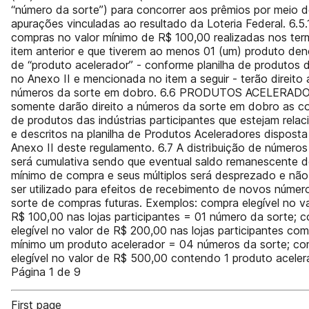
“número da sorte”) para concorrer aos prêmios por meio 
apurações vinculadas ao resultado da Loteria Federal. 6.5.
compras no valor mínimo de R$ 100,00 realizadas nos te
item anterior e que tiverem ao menos 01 (um) produto de
de “produto acelerador” - conforme planilha de produtos d
no Anexo II e mencionada no item a seguir - terão direito 
números da sorte em dobro. 6.6 PRODUTOS ACELERAD
somente darão direito a números da sorte em dobro as c
de produtos das indústrias participantes que estejam rela
e descritos na planilha de Produtos Aceleradores disposta
Anexo II deste regulamento. 6.7 A distribuição de números
será cumulativa sendo que eventual saldo remanescente d
mínimo de compra e seus múltiplos será desprezado e nã
ser utilizado para efeitos de recebimento de novos númer
sorte de compras futuras. Exemplos: compra elegível no v
R$ 100,00 nas lojas participantes = 01 número da sorte; 
elegível no valor de R$ 200,00 nas lojas participantes co
mínimo um produto acelerador = 04 números da sorte; co
elegível no valor de R$ 500,00 contendo 1 produto aceler
Página 1 de 9
First page