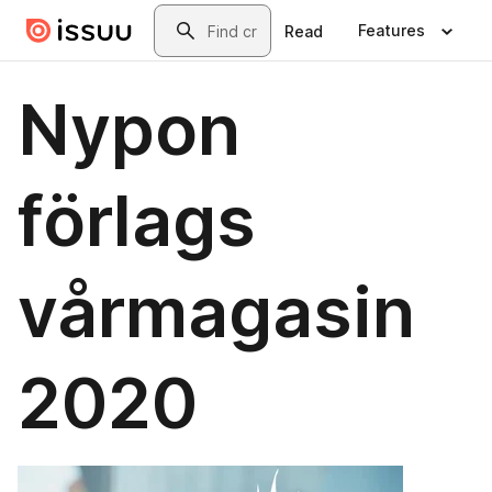
Skip to main content
Search
Features
Read
Nypon
förlags
vårmagasin
2020