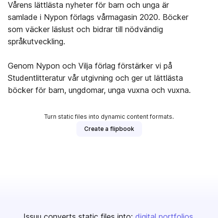
Vårens lättlästa nyheter för barn och unga är
samlade i Nypon förlags vårmagasin 2020. Böcker
som väcker läslust och bidrar till nödvändig
språkutveckling.
Genom Nypon och Vilja förlag förstärker vi på
Studentlitteratur vår utgivning och ger ut lättlästa
böcker för barn, ungdomar, unga vuxna och vuxna.
Turn static files into dynamic content formats.
Create a flipbook
Issuu converts static files into:
digital portfolios