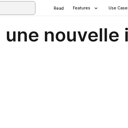
Features
Use Case
Read
: une nouvelle 