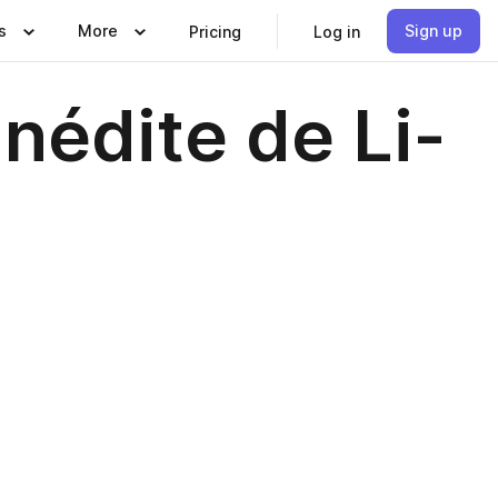
s
More
Sign up
Pricing
Log in
inédite de Li-