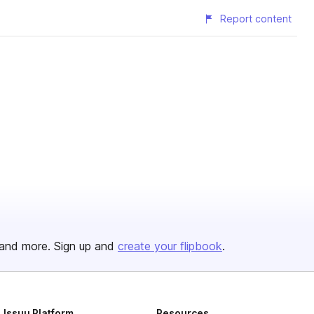
Report content
and more. Sign up and
create your flipbook
.
Issuu Platform
Resources