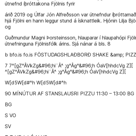
útnefnd íþróttakona Fjölnis fyrir
árið 2019 og Úlfar Jón Alfreðsson var útnefndur íþróttamað
hjá Fjölni en hann leggur stund á ísknattleik. Hjónin Lilja Bjö
og
Guðmundur Magni Þorsteinsson, hlauparar í hlaupahópi Fjöln
útnefninguna Fjölnisfólk árins. Sjá nánar á bls. 8
b bfo.is fo.is FÖSTUDAGSHLAÐBORÐ SHAKE &amp; PIZ
7 7^[gZ^ÂVkZg&#96;hi¨Â^ ;g^Âg^&#96;h ÓaV[hhdcVg Z][
^[gZ^ÂVkZg&#96;hi¨Â^ ;g^Âg^&#96;h ÓaV[hhdcVg Z][
W[d5W[d#^h W[d5W[d#^h
90 MÍNÚTUR AF STANSLAUSRI PIZZU 11:30 – 13:00 BG
BG
S VO
SV