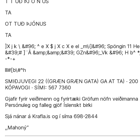
T T UÐ ÞJ Ó N US
TA
OT TUÐ ÞJÓNUS
TA
]X j k \ &#96; ^ e X $ j X c X e el _m\i]&#96; Spöngin 11 He 
&#39;# ]¨Â &amp;&amp;&#39; GZn&#96;_Vk &#96; H b^ *,*
-*-+
lll#[b\#^h
SMIÐJUVEGI 22 ((GRÆN GRÆN GATA) GA AT TA) · 200
KÓPAVOGI · SÍMI: 567 7360
Gjafir fyrir veiðimenn og fyrirtæki Gröfum nöfn veiðimanna
Persónuleg og falleg gjöf Íslenskt birki
Sjá nánar á Krafla.is og í síma 698-2844
,,Mahoný’’