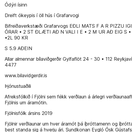
Ódýri ísinn
Dreift ókeypis í öll hús í Grafarvogi
Bifreiðaverkstæði Grafarvogs EÐLI MATS F A R PIZZU IG
ÓRAR • 2 ST ÐLÆTI AÐ N VALI I E • 2 M UR AÐ EIG S • 
•2L 90 KR
S 5.9 AÐEIN
Allar almennar bílaviðgerðir Gylfaflöt 24 - 30 • 112 Reykjav
4477
www.bilavidgerdir.is
Þjónustuaðili
Afreksfólkið í Fjölni sem fékk verðlaun á árlegri verðlaunaa
Fjölnis um áramótin.
Fjölnisfólk ársins 2019
Fjölnir verðlaunar um hver áramót þá íþróttamenn og íþrót
best standa sig á hverju ári. Sundkonan Eygló Ósk Gústafs