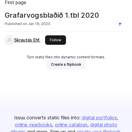
First page
Grafarvogsblaðið 1.tbl 2020
Published on
Jan 18, 2020
Skrautás Ehf.
this publisher
Follow
Turn static files into dynamic content formats.
Create a flipbook
Issuu converts static files into:
digital portfolios
online yearbooks
online catalogs
digital photo
albums
and more. Sign up and
create your flipbook
.