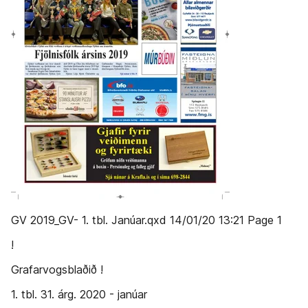
GV 2019_GV- 1. tbl. Janúar.qxd 14/01/20 13:21 Page 1
!
Graf­ar­vogs­blað­ið !
1. tbl. 31. árg. 2020 - janúar