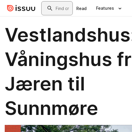
Skip to main content
Search
Features
Read
Vestlandshus
Våningshus f
Jæren til
Sunnmøre