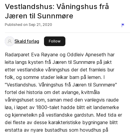
Vestlandshus: Våningshus frå
Jæren til Sunnmøre
Published on
Sep 21, 2020
Skald forlag
this publisher
Follow
Radarparet Eva Røyane og Oddleiv Apneseth har
leita langs kysten frå Jæren til Sunnmøre på jakt
etter vestlandske våningshus der det framleis bur
folk, og somme stader leikar barn på lemen. I
"Vestlandshus. Våningshus frå Jæren til Sunnmøre"
fortel dei historia om det avlange, kvitmåla
våningshuset som, saman med den vanlegvis raude
løa, i løpet av 1800-talet hadde blitt eit landemerke
og kjenneteikn på vestlandske gardstun. Med tida er
dei fleste av desse karakteristiske bygningane blitt
erstatta av nyare bustadhus som hovudhus på