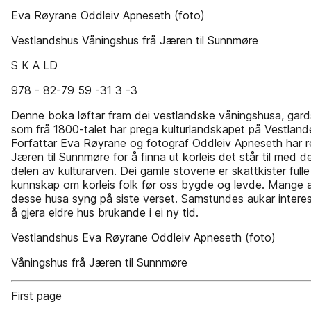
Eva Røyrane Oddleiv Apneseth (foto)
Vestlandshus Våningshus frå Jæren til Sunnmøre
S K A LD
978 - 82-79 59 -31 3 -3
Denne boka løftar fram dei vestlandske våningshusa, gar
som frå 1800-talet har prega kulturlandskapet på Vestland
Forfattar Eva Røyrane og fotograf Oddleiv Apneseth har re
Jæren til Sunnmøre for å finna ut korleis det står til med 
delen av kulturarven. Dei gamle stovene er skattkister fulle
kunnskap om korleis folk før oss bygde og levde. Mange 
desse husa syng på siste verset. Samstundes aukar interes
å gjera eldre hus brukande i ei ny tid.
Vestlandshus Eva Røyrane Oddleiv Apneseth (foto)
Våningshus frå Jæren til Sunnmøre
First page