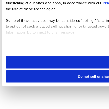
functioning of our sites and apps, in accordance with our
Pri
the use of these technologies.
Some of these activities may be considered “selling,” “sharin
to opt out of cookie-based selling, sharing, or targeted adver
Information” button next to this message.
Please note that your opt-out preference is stored at the br
site you visit. If you access our sites from a different device
need to be set again.
Do not sell or sha