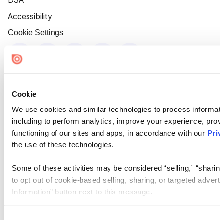
DSA
Accessibility
Cookie Settings
Cookie
We use cookies and similar technologies to process informat
including to perform analytics, improve your experience, prov
functioning of our sites and apps, in accordance with our
Pri
the use of these technologies.
Some of these activities may be considered “selling,” “sharin
to opt out of cookie-based selling, sharing, or targeted adver
Information” button next to this message.
Please note that your opt-out preference is stored at the br