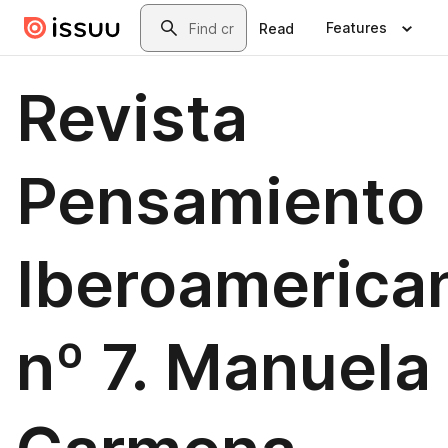
Skip to main content
Search
Features
Read
Revista
Pensamiento
Iberoamerica
nº 7. Manuela