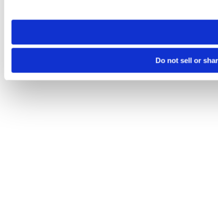
site you visit. If you access our sites from a different device
need to be set again.
Do not sell or sha