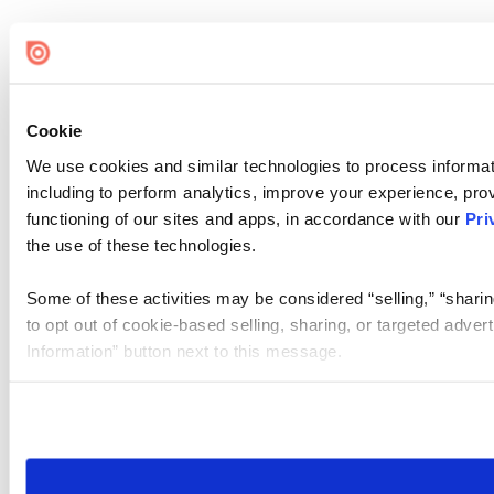
Cookie
We use cookies and similar technologies to process informat
including to perform analytics, improve your experience, prov
functioning of our sites and apps, in accordance with our
Pri
the use of these technologies.
Some of these activities may be considered “selling,” “sharin
to opt out of cookie-based selling, sharing, or targeted adver
Information” button next to this message.
Please note that your opt-out preference is stored at the br
site you visit. If you access our sites from a different device
need to be set again.