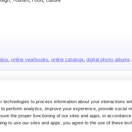
ign, Tourism, Food, Culture
olios
online yearbooks
online catalogs
digital photo albums
Company
About us
 technologies to process information about your interactions wi
Careers
 to perform analytics, improve your experience, provide social m
nsure the proper functioning of our sites and apps, in accordance
Plans & Pricing
uing to use our sites and apps, you agree to the use of these tec
Press