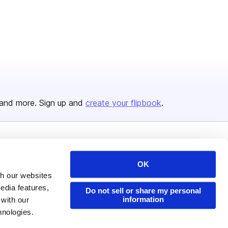
and more. Sign up and
create your flipbook
.
Issuu Platform
Resources
OK
Content Types
Developers
th our websites
Features
Publisher Directory
edia features,
Do not sell or share my personal
information
 with our
Flipbook
Redeem Code
hnologies.
Industries