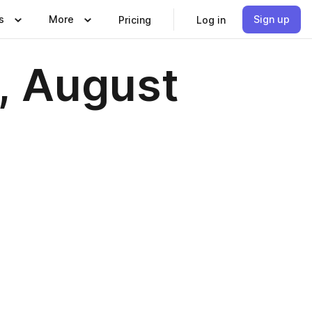
s
More
Sign up
Pricing
Log in
, August