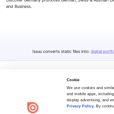
Discover Germany promotes German, Swiss & Austrian Des
and Business.
Issuu converts static files into:
digital portf
Cookie
We use cookies and similar
Bending Spoons US Inc.
and mobile apps, including
display advertising, and e
Create once,
share everywhere.
Privacy Policy
. By contin
Issuu turns PDFs and other files into interactive flipbooks and