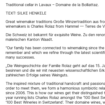
Traditional cellar in Lavaux – Domaine de la Bolliattaz.
TEXT: SILKE HENKELE
Great winemaker traditions Große Winzertradition aus f
winemakers is Charles Rolaz from Hammel — Terres de Vin
Die Schweiz ist bekannt für exquisite Weine. Zu den re
malerischen Kanton Waadt.
“Our family has been connected to winemaking since the 1
remember and which we refine through the latest scientifi
many successes.
„Die Weingeschichte der Familie Rolaz geht auf das 15. Ja
besinnen und die wir mit neuesten wissenschaftlichen Erk
zahlreichen Erfolge seines Weinguts.
The inspired mixture of traditional handcraft and passiona
order to meet them, we form a harmonious symbiotic relat
since 2006. This is how our wines get their distinguished
year running lists Charles Rolaz amongst the ‘100 Best 
‘100 Best Wineries in Switzerland’. Their domaine wines