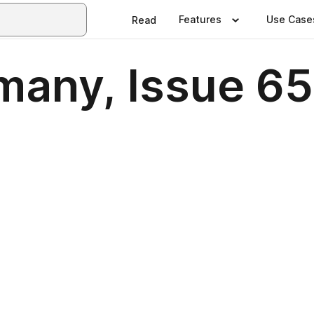
Features
Use Case
Read
many, Issue 65