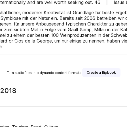
 internationally and are well worth seeking out. 46 | Is
aftlicher, moderner Kreativität ist Grundlage für beste Ergeb
Symbiose mit der Natur ein. Bereits seit 2006 betreiben wi
genen, für unsere Anbaugegend typischen Charakter zu geben“
hr zum siebten Mal in Folge vom Gault &amp; Millau in der Ka
el zu einem der besten 100 Weinproduzenten in der Schwei
d or Clos de la George, um nur einige zu nennen, haben viel
ch
Create a flipbook
Turn static files into dynamic content formats.
 2018