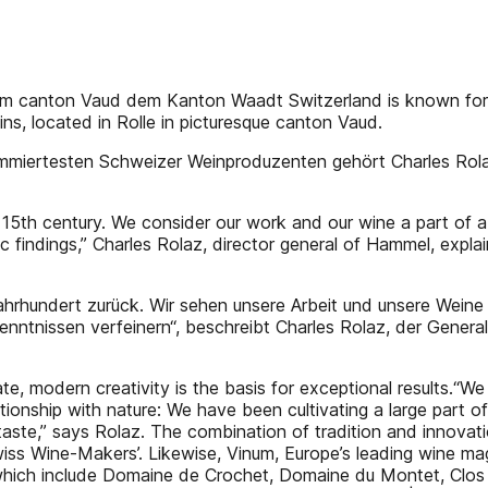
rom canton Vaud dem Kanton Waadt Switzerland is known for
s, located in Rolle in picturesque canton Vaud.
nommiertesten Schweizer Weinproduzenten gehört Charles Rol
5th century. We consider our work and our wine a part of a h
c findings,” Charles Rolaz, director general of Hammel, expla
hrhundert zurück. Wir sehen unsere Arbeit und unsere Weine in 
enntnissen verfeinern“, beschreibt Charles Rolaz, der Gener
te, modern creativity is the basis for exceptional results.“We
ionship with nature: We have been cultivating a large part o
 taste,” says Rolaz. The combination of tradition and innovati
Swiss Wine-Makers’. Likewise, Vinum, Europe’s leading wine 
, which include Domaine de Crochet, Domaine du Montet, Clos