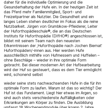
daher für die individuelle Optimierung und die
Gesunderhaltung der Hufe ein. In der heutigen Zeit ist
das Pferd mehr Familienmitglied, Sport- und
Freizeitpartner als Nutztier. Die Gesundheit und ein
langes Leben stehen deutlicher im Fokus als die reine
Nutzbarkeit. Jürgen von Grumbkow-Pfleiderer, Leiter
der Huforthopädieschule®, die an das Deutschen
Instituts für Huforthopädie (DIfHO®) angeschlossen ist,
bildet mit seinem Team nach den neuesten
Erkenntnissen der ‚Huforthopädie nach Jochen Biernat‘
Huforthopäden/-innen aus. Hier werden Hufe
ausschließlich mithilfe von Hufmessern und Huffeilen –
ohne Beschläge – wieder in ihre optimale Form
gebracht. Bei dieser modernen Art der Hufbearbeitung
wird der Huf so gesteuert, dass es dem Tier ermöglicht
wird, schonend selbst
wieder seine stets nachwachsenden Hufe in die für ihn
optimale Form zu laufen. Warum ist das so wichtig? Der
Huf ist das Fundament. Liegt hier etwas im Argen, so
sind auch stets verschiedenste Auffälligkeiten oder
Erkrankungen am Körper zu finden. Die Ausbildung
umfasst 18 Wochenendmodule über knapp 2 Jahre,