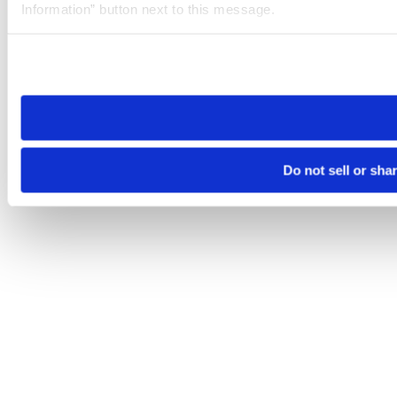
Information” button next to this message.
Please note that your opt-out preference is stored at the br
site you visit. If you access our sites from a different device
need to be set again.
Do not sell or sha